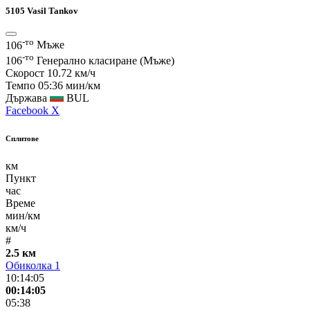
5105
Vasil Tankov
-то
106
Мъже
-то
106
Генерално класиране (Мъже)
Скорост
10.72 км/ч
Темпо
05:36 мин/км
Държава
BUL
Facebook
X
Сплитове
км
Пункт
час
Време
мин/км
км/ч
#
2.5 км
Обиколка 1
10:14:05
00:14:05
05:38