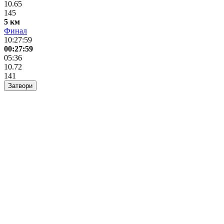
10.65
145
5 км
Финал
10:27:59
00:27:59
05:36
10.72
141
Затвори