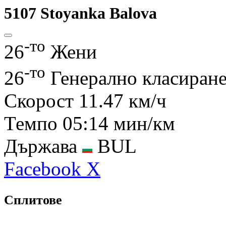
5107
Stoyanka Balova
-то
26
Жени
-то
26
Генерално класиран
Скорост
11.47 км/ч
Темпо
05:14 мин/км
Държава
BUL
Facebook
X
Сплитове