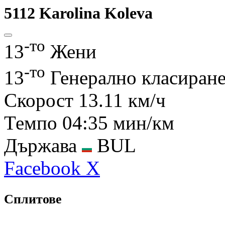
5112
Karolina Koleva
-то
13
Жени
-то
13
Генерално класиран
Скорост
13.11 км/ч
Темпо
04:35 мин/км
Държава
BUL
Facebook
X
Сплитове