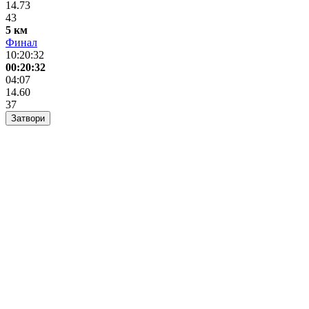
14.73
43
5 км
Финал
10:20:32
00:20:32
04:07
14.60
37
Затвори