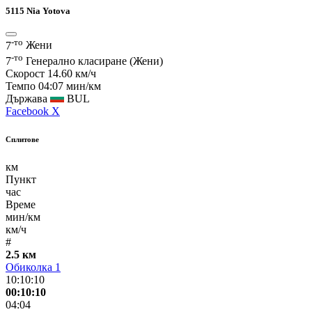
5115
Nia Yotova
-то
7
Жени
-то
7
Генерално класиране (Жени)
Скорост
14.60 км/ч
Темпо
04:07 мин/км
Държава
BUL
Facebook
X
Сплитове
км
Пункт
час
Време
мин/км
км/ч
#
2.5 км
Обиколка 1
10:10:10
00:10:10
04:04