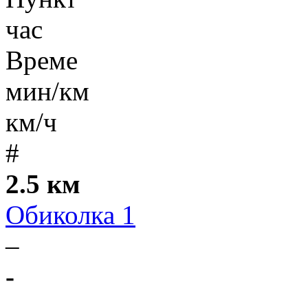
час
Време
мин/км
км/ч
#
2.5 км
Обиколка 1
–
-
-