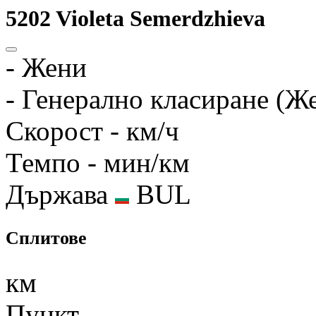
5202
Violeta Semerdzhieva
-
Жени
-
Генерално класиране (Ж
Скорост
- км/ч
Темпо
- мин/км
Държава
BUL
Сплитове
км
Пункт