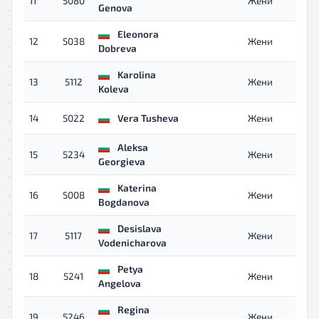
11
5080
Жени
Genova
Eleonora
12
5038
Жени
Dobreva
Karolina
13
5112
Жени
Koleva
14
5022
Vera Tusheva
Жени
Aleksa
15
5234
Жени
Georgieva
Katerina
16
5008
Жени
Bogdanova
Desislava
17
5117
Жени
Vodenicharova
Petya
18
5241
Жени
Angelova
Regina
19
5246
Жени