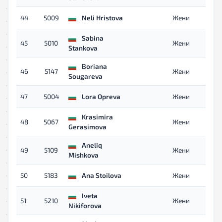
44
5009
Neli Hristova
Жени
Sabina
45
5010
Жени
Stankova
Boriana
46
5147
Жени
Sougareva
47
5004
Lora Opreva
Жени
Krasimira
48
5067
Жени
Gerasimova
Aneliq
49
5109
Жени
Mishkova
50
5183
Ana Stoilova
Жени
Iveta
51
5210
Жени
Nikiforova