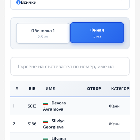
Всички
Финал
Обиколка 1
5 км
2.5 км
#
BIB
ИМЕ
ОТБОР
КАТЕГОРИЯ
Devora
1
5013
Жени
Avramova
Silviya
2
5166
Жени
Georgieva
Lilyana