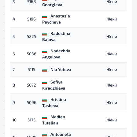
3
5168
Жени
Georgieva
Anastasia
4
5196
Жени
Peycheva
Radostina
5
5225
Жени
Balova
Nadezhda
6
5036
Жени
Angelova
7
5115
Nia Yotova
Жени
Sofiya
8
5072
Жени
Kiradzhieva
Hristina
9
5096
Жени
Tusheva
Madlen
10
5175
Жени
Tutelian
Antoaneta