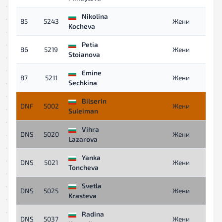
Nikolina
85
5243
Жени
Kocheva
Petia
86
5219
Жени
Stoianova
Emine
87
5211
Жени
Sechkina
Bilserin
DNF
5002
Жени
Suleiman
Vihra
DNS
5020
Жени
Lazarova
Yanka
DNS
5021
Жени
Toncheva
Svetla
DNS
5025
Жени
Krasteva
Radina
DNS
5037
Жени