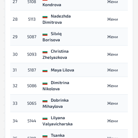
27
5108
Жени
Kondrova
Nadezhda
28
5113
Жени
Dimitrova
Silviq
29
5087
Жени
Borisova
Christina
30
5093
Жени
Zhelyazkova
31
5187
Maya Lilova
Жени
Dimitrina
32
5086
Жени
Nikolova
Dobrinka
33
5065
Жени
Mihaylova
Lilyana
34
5144
Жени
Valyavicharska
Tsanka