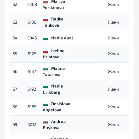
Mariya
52
5208
Жени
Yordanova
Radka
53
5106
Жени
Tankova
54
5046
Nadia Aual
Жени
Ivelina
55
5125
Жени
Hristova
Malina
56
5157
Жени
Tatarova
Nadia
57
5192
Жени
Grinberg
Desislava
58
5185
Жени
Angelova
Andrea
59
5012
Жени
Raykova
Gabriela