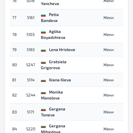
76
5016
Жени
Yancheva
Petia
77
5161
Жени
Bandeva
Aglika
78
5103
Жени
Boyadzhieva
79
5165
Lena Hristova
Жени
Gratsiela
80
5247
Жени
Grigorova
81
5114
Iliana Ilieva
Жени
Monika
82
5244
Жени
Manolova
Gergana
83
5171
Жени
Toneva
Gergana
84
5220
Жени
Mihaylova