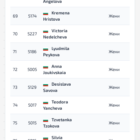
Angelova
Kremena
69
5174
Жени
Hristova
Victoria
70
5227
Жени
Nedelcheva
Lyudmila
71
5186
Жени
Peykova
Anna
72
5005
Жени
Joukivskaia
Desislava
73
5129
Жени
Savova
Teodora
74
5017
Жени
Yancheva
Tzvetanka
75
5015
Жени
Tzokova
Silvia