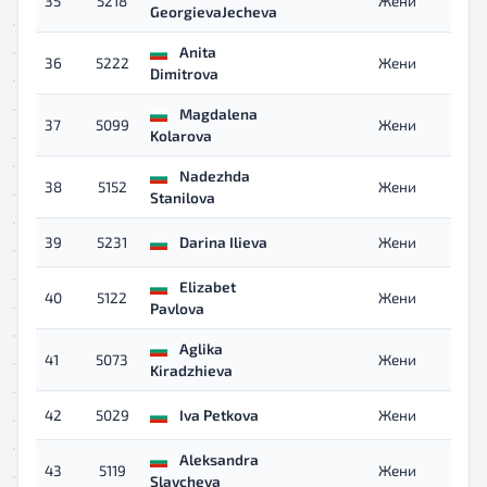
35
5218
Жени
GeorgievaJecheva
Anita
36
5222
Жени
Dimitrova
Magdalena
37
5099
Жени
Kolarova
Nadezhda
38
5152
Жени
Stanilova
39
5231
Darina Ilieva
Жени
Elizabet
40
5122
Жени
Pavlova
Aglika
41
5073
Жени
Kiradzhieva
42
5029
Iva Petkova
Жени
Aleksandra
43
5119
Жени
Slavcheva