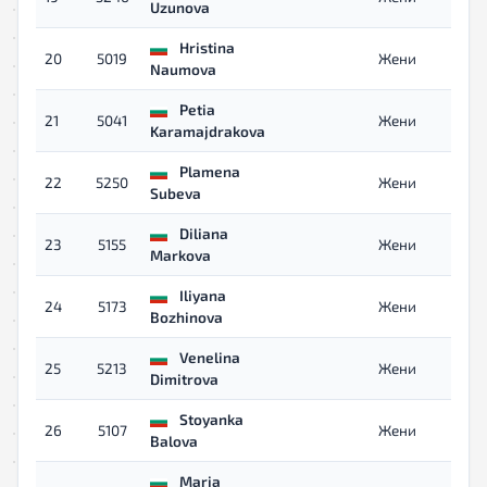
Uzunova
Hristina
20
5019
Жени
Naumova
Petia
21
5041
Жени
Karamajdrakova
Plamena
22
5250
Жени
Subeva
Diliana
23
5155
Жени
Markova
Iliyana
24
5173
Жени
Bozhinova
Venelina
25
5213
Жени
Dimitrova
Stoyanka
26
5107
Жени
Balova
Maria