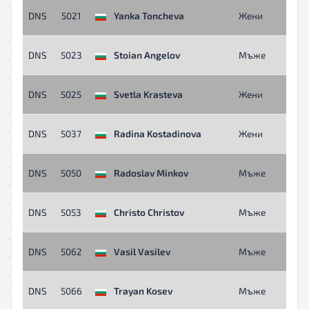
DNS
5021
Yanka Toncheva
Жени
DNS
5023
Stoian Angelov
Мъже
DNS
5025
Svetla Krasteva
Жени
DNS
5037
Radina Kostadinova
Жени
DNS
5050
Radoslav Minkov
Мъже
DNS
5053
Christo Christov
Мъже
DNS
5062
Vasil Vasilev
Мъже
DNS
5066
Trayan Kosev
Мъже