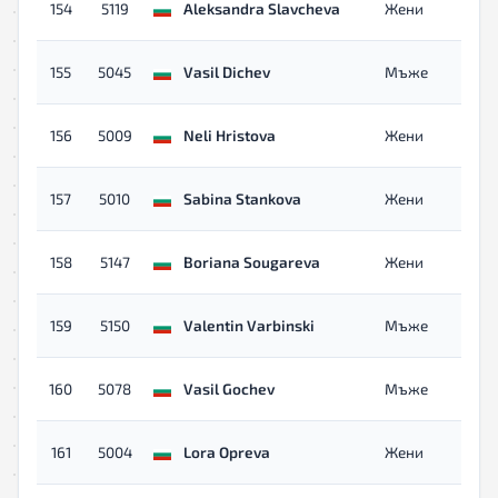
154
5119
Aleksandra Slavcheva
Жени
155
5045
Vasil Dichev
Мъже
156
5009
Neli Hristova
Жени
157
5010
Sabina Stankova
Жени
158
5147
Boriana Sougareva
Жени
159
5150
Valentin Varbinski
Мъже
160
5078
Vasil Gochev
Мъже
161
5004
Lora Opreva
Жени