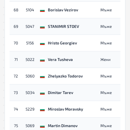
68
5104
Borislav Vezirov
Мъже
69
5047
STANIMIR STOEV
Мъже
70
5156
Hristo Georgiev
Мъже
71
5022
Vera Tusheva
Жени
72
5060
Zhelyazko Todorov
Мъже
73
5034
Dimitar Tarev
Мъже
74
5229
Miroslav Moravsky
Мъже
75
5069
Martin Dimanov
Мъже