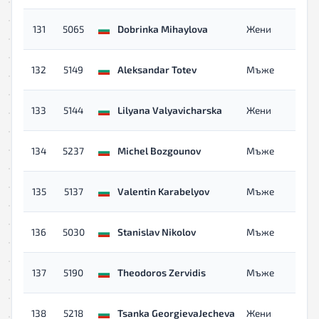
131
5065
Dobrinka Mihaylova
Жени
132
5149
Aleksandar Totev
Мъже
133
5144
Lilyana Valyavicharska
Жени
134
5237
Michel Bozgounov
Мъже
135
5137
Valentin Karabelyov
Мъже
136
5030
Stanislav Nikolov
Мъже
137
5190
Theodoros Zervidis
Мъже
138
5218
Tsanka GeorgievaJecheva
Жени