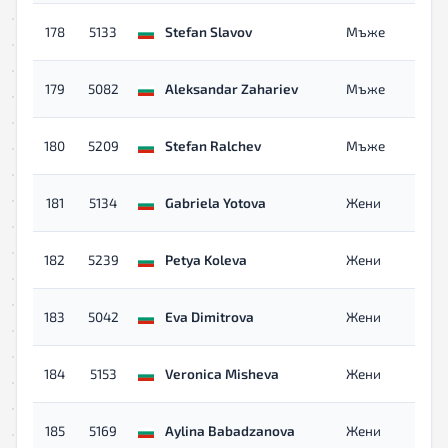
178
5133
Stefan Slavov
Мъже
179
5082
Aleksandar Zahariev
Мъже
180
5209
Stefan Ralchev
Мъже
181
5134
Gabriela Yotova
Жени
182
5239
Petya Koleva
Жени
183
5042
Eva Dimitrova
Жени
184
5153
Veronica Misheva
Жени
185
5169
Aylina Babadzanova
Жени