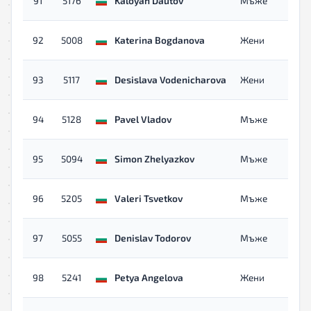
91
5176
Kaloyan Dautov
Мъже
92
5008
Katerina Bogdanova
Жени
93
5117
Desislava Vodenicharova
Жени
94
5128
Pavel Vladov
Мъже
95
5094
Simon Zhelyazkov
Мъже
96
5205
Valeri Tsvetkov
Мъже
97
5055
Denislav Todorov
Мъже
98
5241
Petya Angelova
Жени