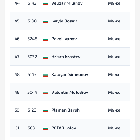
44
5142
Velizar Milanov
Мъже
45
5130
Ivaylo Bosev
Мъже
46
5248
Pavel Ivanov
Мъже
47
5032
Hrisro Krastev
Мъже
48
5143
Kaloyan Simeonov
Мъже
49
5044
Valentin Metodiev
Мъже
50
5123
Plamen Baruh
Мъже
51
5031
PETAR Lalov
Мъже