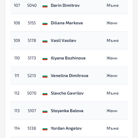
107
5040
Darin Dimitrov
Мъже
108
5155
Diliana Markova
Жени
109
5178
Vasil Vasilev
Мъже
110
5173
Iliyana Bozhinova
Жени
111
5213
Venelina Dimitrova
Жени
112
5070
Slavcho Gavrilov
Мъже
113
5107
Stoyanka Balova
Жени
114
5138
Yordan Angelov
Мъже