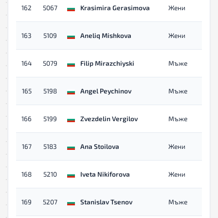
162
5067
Krasimira Gerasimova
Жени
163
5109
Aneliq Mishkova
Жени
164
5079
Filip Mirazchiyski
Мъже
165
5198
Angel Peychinov
Мъже
166
5199
Zvezdelin Vergilov
Мъже
167
5183
Ana Stoilova
Жени
168
5210
Iveta Nikiforova
Жени
169
5207
Stanislav Tsenov
Мъже