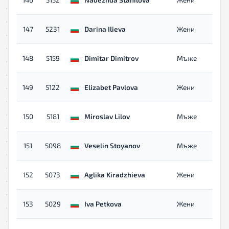
147
5231
Darina Ilieva
Жени
148
5159
Dimitar Dimitrov
Мъже
149
5122
Elizabet Pavlova
Жени
150
5181
Miroslav Lilov
Мъже
151
5098
Veselin Stoyanov
Мъже
152
5073
Aglika Kiradzhieva
Жени
153
5029
Iva Petkova
Жени