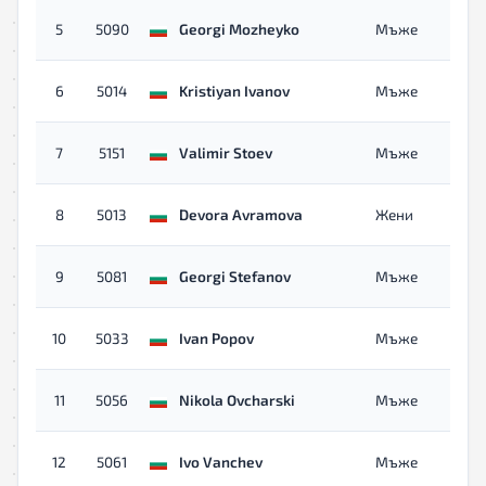
5
5090
Georgi Mozheyko
Мъже
6
5014
Kristiyan Ivanov
Мъже
7
5151
Valimir Stoev
Мъже
8
5013
Devora Avramova
Жени
9
5081
Georgi Stefanov
Мъже
10
5033
Ivan Popov
Мъже
11
5056
Nikola Ovcharski
Мъже
12
5061
Ivo Vanchev
Мъже