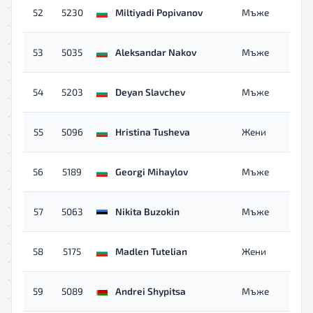
52
5230
Miltiyadi Popivanov
Мъже
53
5035
Aleksandar Nakov
Мъже
54
5203
Deyan Slavchev
Мъже
55
5096
Hristina Tusheva
Жени
56
5189
Georgi Mihaylov
Мъже
57
5063
Nikita Buzokin
Мъже
58
5175
Madlen Tutelian
Жени
59
5089
Andrei Shypitsa
Мъже