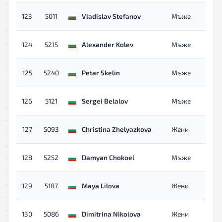
123
5011
Vladislav Stefanov
Мъже
124
5215
Alexander Kolev
Мъже
125
5240
Petar Skelin
Мъже
126
5121
Sergei Belalov
Мъже
127
5093
Christina Zhelyazkova
Жени
128
5252
Damyan Chokoel
Мъже
129
5187
Maya Lilova
Жени
130
5086
Dimitrina Nikolova
Жени