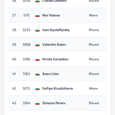
36
5059
Cvetan Donkov
Мъже
37
5115
Nia Yotova
Жени
38
5235
Ivan Kyulaflyisky
Мъже
39
5068
Valentin Kolev
Мъже
40
5188
Hristo Genadiev
Мъже
41
5163
Asen Lilov
Мъже
42
5072
Sofiya Kiradzhieva
Жени
43
5164
Simeon Penev
Мъже