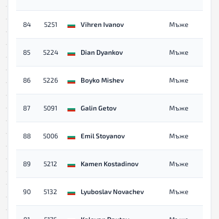
84
5251
Vihren Ivanov
Мъже
85
5224
Dian Dyankov
Мъже
86
5226
Boyko Mishev
Мъже
87
5091
Galin Getov
Мъже
88
5006
Emil Stoyanov
Мъже
89
5212
Kamen Kostadinov
Мъже
90
5132
Lyuboslav Novachev
Мъже