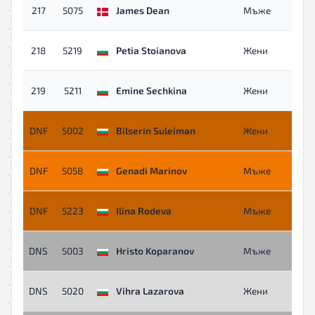
217
5075
James Dean
Мъже
218
5219
Petia Stoianova
Жени
219
5211
Emine Sechkina
Жени
DNF
5002
Bilserin Suleiman
Жени
DNF
5058
Genadi Marinov
Мъже
DNF
5223
Ilina Rodeva
Мъже
DNS
5003
Hristo Koparanov
Мъже
DNS
5020
Vihra Lazarova
Жени