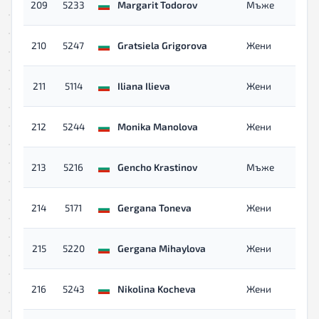
209
5233
Margarit Todorov
Мъже
210
5247
Gratsiela Grigorova
Жени
211
5114
Iliana Ilieva
Жени
212
5244
Monika Manolova
Жени
213
5216
Gencho Krastinov
Мъже
214
5171
Gergana Toneva
Жени
215
5220
Gergana Mihaylova
Жени
216
5243
Nikolina Kocheva
Жени