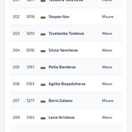
202
5018
Stoyan Ilov
Мъже
203
5015
Tzvetanka Tzokova
Жени
204
5016
Silvia Yancheva
Жени
205
5161
Petia Bandeva
Жени
206
5103
Aglika Boyadzhieva
Жени
207
5217
Boris Galaov
Мъже
208
5165
Lena Hristova
Жени