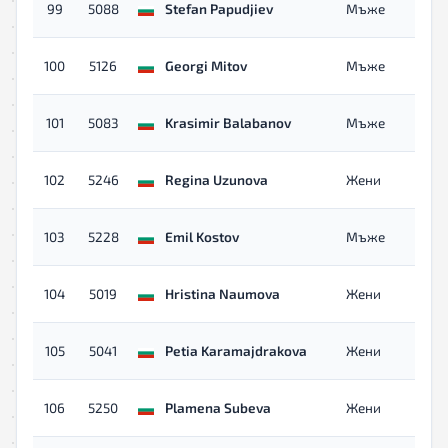
99
5088
Stefan Papudjiev
Мъже
100
5126
Georgi Mitov
Мъже
101
5083
Krasimir Balabanov
Мъже
102
5246
Regina Uzunova
Жени
103
5228
Emil Kostov
Мъже
104
5019
Hristina Naumova
Жени
105
5041
Petia Karamajdrakova
Жени
106
5250
Plamena Subeva
Жени