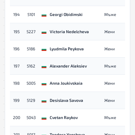
194
5101
Georgi Obidimski
Мъже
195
5227
Victoria Nedelcheva
Жени
196
5186
Lyudmila Peykova
Жени
197
5162
Alexander Aleksiev
Мъже
198
5005
Anna Joukivskaia
Жени
199
5129
Desislava Savova
Жени
200
5043
Cvetan Raykov
Мъже
201
5017
Teodora Yancheva
Жени