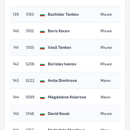
139
5193
Bozhidar Tankov
Мъже
140
5102
Boris Kocev
Мъже
141
5105
Vasil Tankov
Мъже
142
5206
Borislav Ivanov
Мъже
143
5222
Anita Dimitrova
Жени
144
5099
Magdalena Kolarova
Жени
145
5148
David Koval
Мъже
146
5152
Nadezhda Stanilova
Жени