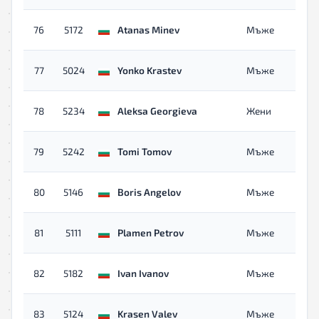
76
5172
Atanas Minev
Мъже
77
5024
Yonko Krastev
Мъже
78
5234
Aleksa Georgieva
Жени
79
5242
Tomi Tomov
Мъже
80
5146
Boris Angelov
Мъже
81
5111
Plamen Petrov
Мъже
82
5182
Ivan Ivanov
Мъже
83
5124
Krasen Valev
Мъже