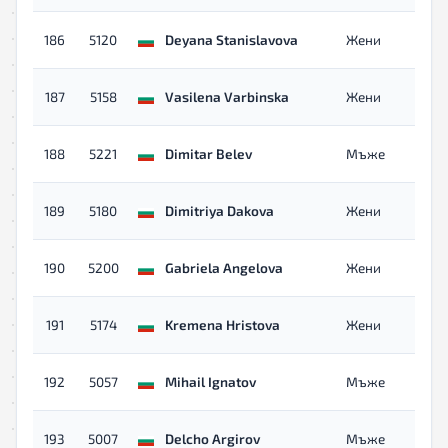
186
5120
Deyana Stanislavova
Жени
187
5158
Vasilena Varbinska
Жени
188
5221
Dimitar Belev
Мъже
189
5180
Dimitriya Dakova
Жени
190
5200
Gabriela Angelova
Жени
191
5174
Kremena Hristova
Жени
192
5057
Mihail Ignatov
Мъже
193
5007
Delcho Argirov
Мъже