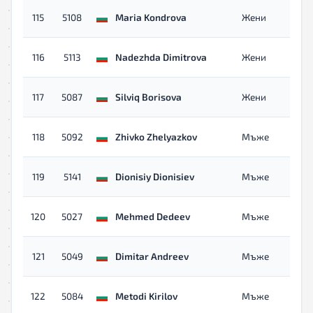
115
5108
Maria Kondrova
Жени
116
5113
Nadezhda Dimitrova
Жени
117
5087
Silviq Borisova
Жени
118
5092
Zhivko Zhelyazkov
Мъже
119
5141
Dionisiy Dionisiev
Мъже
120
5027
Mehmed Dedeev
Мъже
121
5049
Dimitar Andreev
Мъже
122
5084
Metodi Kirilov
Мъже