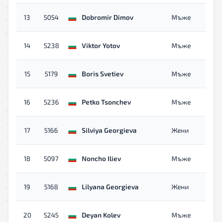
13
5054
Dobromir Dimov
Мъже
14
5238
Viktor Yotov
Мъже
15
5179
Boris Svetiev
Мъже
16
5236
Petko Tsonchev
Мъже
17
5166
Silviya Georgieva
Жени
18
5097
Noncho Iliev
Мъже
19
5168
Lilyana Georgieva
Жени
20
5245
Deyan Kolev
Мъже