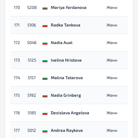
170
5208
Mariya Yordanova
Жени
171
5106
Radka Tankova
Жени
172
5046
Nadia Aual
Жени
173
5125
Ivelina Hristova
Жени
174
5157
Malina Tatarova
Жени
175
5192
Nadia Grinberg
Жени
176
5185
Desislava Angelova
Жени
177
5012
Andrea Raykova
Жени