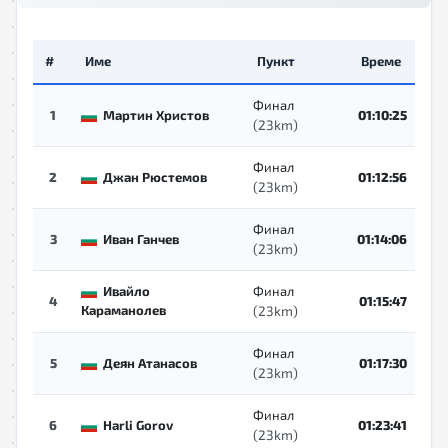
#
Име
Пункт
Време
Финал
1
Мартин Христов
01:10:25
(23km)
Финал
2
Джан Рюстемов
01:12:56
(23km)
Финал
3
Иван Ганчев
01:14:06
(23km)
Ивайло
Финал
4
01:15:47
Караманолев
(23km)
Финал
5
Деян Атанасов
01:17:30
(23km)
Финал
6
Harli Gorov
01:23:41
(23km)