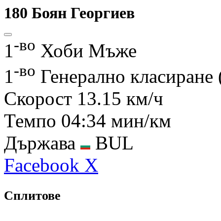
180
Боян Георгиев
-во
1
Хоби Мъже
-во
1
Генерално класиране
Скорост
13.15 км/ч
Темпо
04:34 мин/км
Държава
BUL
Facebook
X
Сплитове