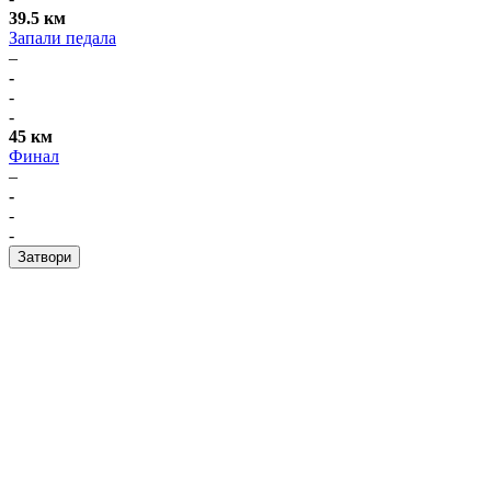
39.5 км
Запали педала
–
-
-
-
45 км
Финал
–
-
-
-
Затвори