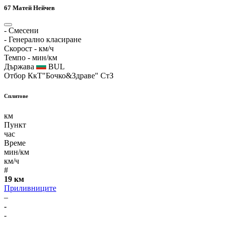
67
Матей Нейчев
-
Смесени
-
Генерално класиране
Скорост
- км/ч
Темпо
- мин/км
Държава
BUL
Отбор
КкТ"Бочко&Здраве" СтЗ
Сплитове
км
Пункт
час
Време
мин/км
км/ч
#
19 км
Приливниците
–
-
-
-