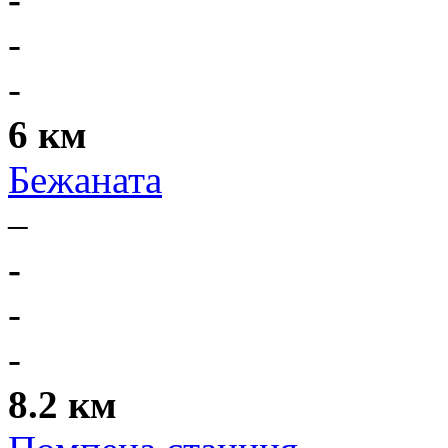
-
-
6 км
Бежаната
–
-
-
-
8.2 км