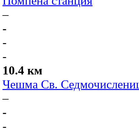
Помпена станция
–
-
-
-
10.4 км
Чешма Св. Седмочислени
–
-
-