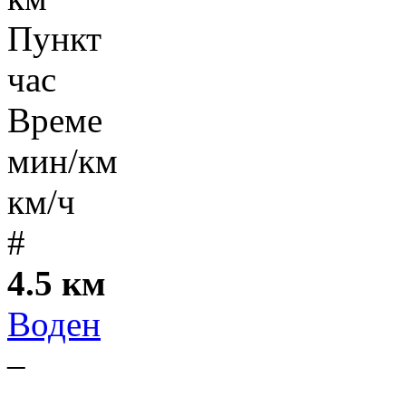
Пункт
час
Време
мин/км
км/ч
#
4.5 км
Воден
–
-