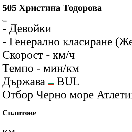
505
Христина Тодорова
-
Девойки
-
Генерално класиране (Ж
Скорост
- км/ч
Темпо
- мин/км
Държава
BUL
Отбор
Черно море Атлети
Сплитове
км