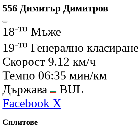
556
Димитър Димитров
-то
18
Мъже
-то
19
Генерално класиран
Скорост
9.12 км/ч
Темпо
06:35 мин/км
Държава
BUL
Facebook
X
Сплитове