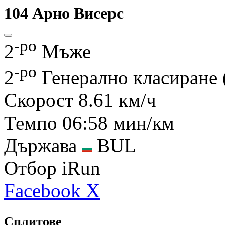
104
Арно Висерс
-ро
2
Мъже
-ро
2
Генерално класиране
Скорост
8.61 км/ч
Темпо
06:58 мин/км
Държава
BUL
Отбор
iRun
Facebook
X
Сплитове