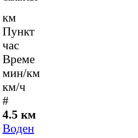
км
Пункт
час
Време
мин/км
км/ч
#
4.5 км
Воден