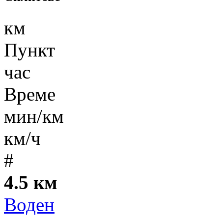
км
Пункт
час
Време
мин/км
км/ч
#
4.5 км
Воден