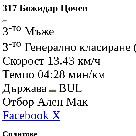
317
Божидар Цочев
-то
3
Мъже
-то
3
Генерално класиране
Скорост
13.43 км/ч
Темпо
04:28 мин/км
Държава
BUL
Отбор
Ален Мак
Facebook
X
Сплитове