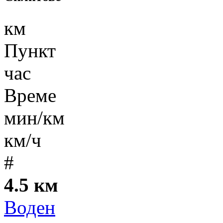
км
Пункт
час
Време
мин/км
км/ч
#
4.5 км
Воден