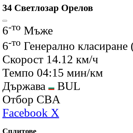
34
Светлозар Орелов
-то
6
Мъже
-то
6
Генерално класиране
Скорост
14.12 км/ч
Темпо
04:15 мин/км
Държава
BUL
Отбор
CBA
Facebook
X
Сплитове