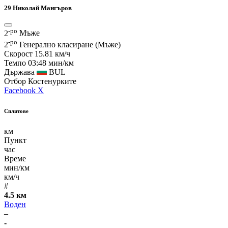
29
Николай Мангъров
-ро
2
Мъже
-ро
2
Генерално класиране (Мъже)
Скорост
15.81 км/ч
Темпо
03:48 мин/км
Държава
BUL
Отбор
Костенурките
Facebook
X
Сплитове
км
Пункт
час
Време
мин/км
км/ч
#
4.5 км
Воден
–
-