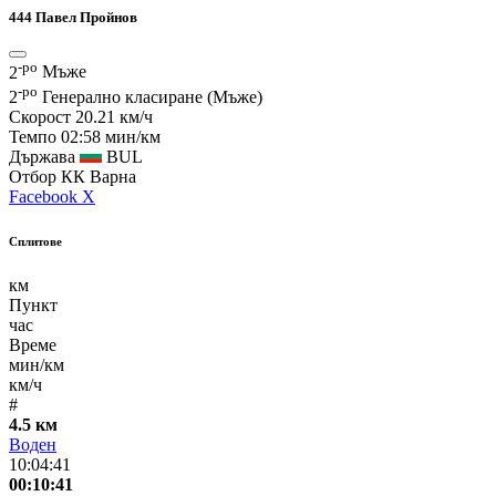
444
Павел Пройнов
-ро
2
Мъже
-ро
2
Генерално класиране (Мъже)
Скорост
20.21 км/ч
Темпо
02:58 мин/км
Държава
BUL
Отбор
КК Варна
Facebook
X
Сплитове
км
Пункт
час
Време
мин/км
км/ч
#
4.5 км
Воден
10:04:41
00:10:41