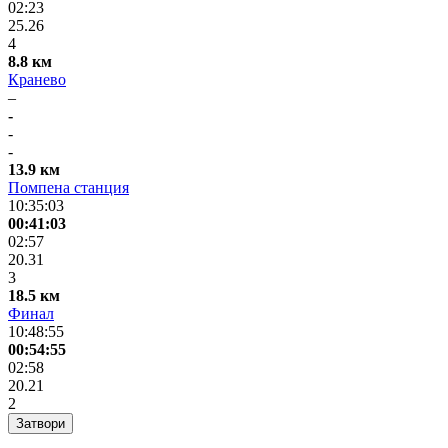
02:23
25.26
4
8.8 км
Кранево
–
-
-
-
13.9 км
Помпена станция
10:35:03
00:41:03
02:57
20.31
3
18.5 км
Финал
10:48:55
00:54:55
02:58
20.21
2
Затвори