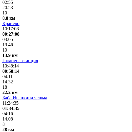
02:55
20.53
10
8.8 км
Кранево
10:17:08
00:27:08
03:05
19.46
10
13.9 км
Помпена станция
10:48:14
00:58:14
04:11
14.32
18
22.2 км
Баба Иванкина чешма
11:24:35
01:34:35
04:16
14.08
8
28 км