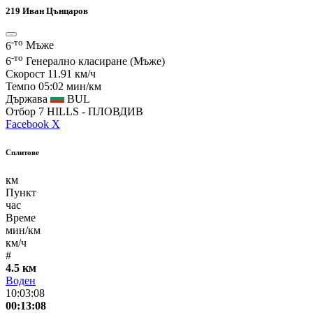
219
Иван Цънцаров
-то
6
Мъже
-то
6
Генерално класиране (Мъже)
Скорост
11.91 км/ч
Темпо
05:02 мин/км
Държава
BUL
Отбор
7 HILLS - ПЛОВДИВ
Facebook
X
Сплитове
км
Пункт
час
Време
мин/км
км/ч
#
4.5 км
Воден
10:03:08
00:13:08