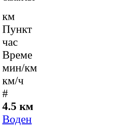
км
Пункт
час
Време
мин/км
км/ч
#
4.5 км
Воден