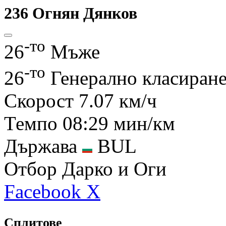
236
Огнян Дянков
-то
26
Мъже
-то
26
Генерално класиран
Скорост
7.07 км/ч
Темпо
08:29 мин/км
Държава
BUL
Отбор
Дарко и Оги
Facebook
X
Сплитове