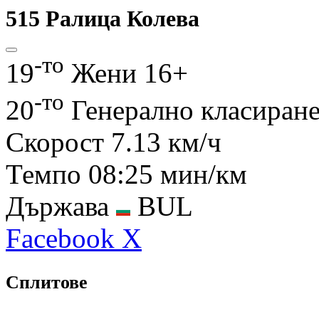
515
Ралица Колева
-то
19
Жени 16+
-то
20
Генерално класиран
Скорост
7.13 км/ч
Темпо
08:25 мин/км
Държава
BUL
Facebook
X
Сплитове