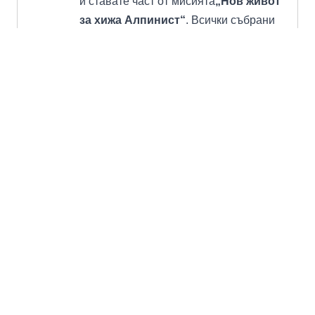
и ставате част от мисията
„Нов живот
за хижа Алпинист“
. Всички събрани
средства ще отидат за
възстановяването на хижата, за да
може тя отново да бъде гостоприемен
дом за всички планинари и катерачи.
Ела да катерим, бягаме и караме
заедно!
Запиши се или своя отбор и
преоткрий Поломието!