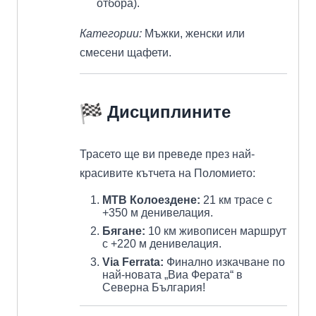
отбора).
Категории:
Мъжки, женски или
смесени щафети.
Дисциплините
Трасето ще ви преведе през най-
красивите кътчета на Поломието:
MTB Колоездене:
21 км трасе с
+350 м денивелация.
Бягане:
10 км живописен маршрут
с +220 м денивелация.
Via Ferrata:
Финално изкачване по
най-новата „Виа Ферата“ в
Северна България!