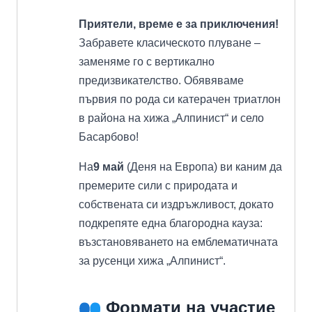
Приятели, време е за приключения!
Забравете класическото плуване –
заменяме го с вертикално
предизвикателство. Обявяваме
първия по рода си катерачен триатлон
в района на хижа „Алпинист“ и село
Басарбово!
На
9 май
(Деня на Европа) ви каним да
премерите сили с природата и
собствената си издръжливост, докато
подкрепяте една благородна кауза:
възстановяването на емблематичната
за русенци хижа „Алпинист“.
Формати на участие