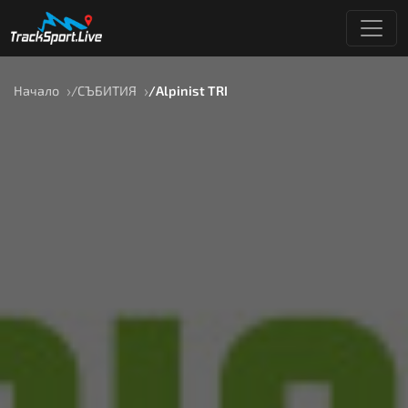
Начало
СЪБИТИЯ
Alpinist TRI