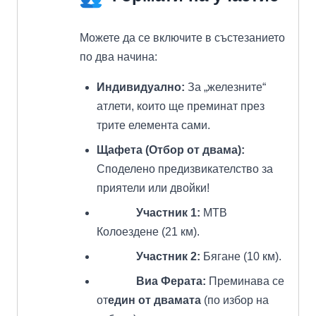
Можете да се включите в състезанието
по два начина:
Индивидуално:
За „железните“
атлети, които ще преминат през
трите елемента сами.
Щафета (Отбор от двама):
Споделено предизвикателство за
приятели или двойки!
Участник 1:
MTB
Колоездене (21 км).
Участник 2:
Бягане (10 км).
Виа Ферата:
Преминава се
от
един от двамата
(по избор на