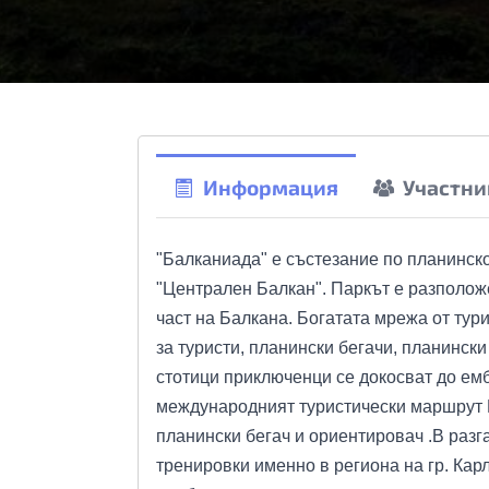
Информация
Участни
"Балканиада" е състезание по планинско
"Централен Балкан". Паркът е разположе
част на Балкана. Богатата мрежа от ту
за туристи, планински бегачи, планински
стотици приключенци се докосват до ем
международният туристически маршрут Е
планински бегач и ориентировач .В разг
тренировки именно в региона на гр. Карл