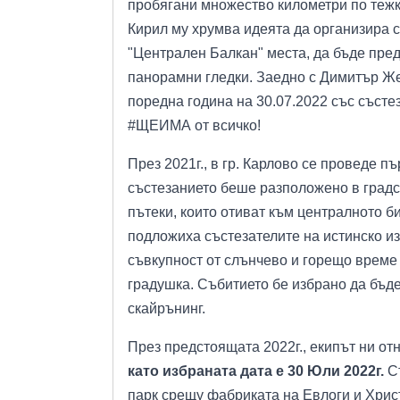
пробягани множество километри по тежк
Кирил му хрумва идеята да организира с
"Централен Балкан" места, да бъде пре
панорамни гледки. Заедно с Димитър Же
поредна година на 30.07.2022 със състе
#ЩЕИМА от всичко!
През 2021г., в гр. Карлово се проведе п
състезанието беше разположено в градс
пътеки, които отиват към централното би
подложиха състезателите на истинско из
съвкупност от слънчево и горещо време
градушка. Събитието бе избрано да бъд
скайрънинг.
През предстоящата 2022г., екипът ни о
като избраната дата е 30 Юли 2022г.
С
парк срещу фабриката на Евлоги и Христ