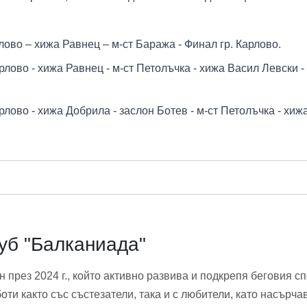
рлово – хижа Равнец – м-ст Баража - Финал гр. Карлово.
рлово - хижа Равнец - м-ст Петолъчка - хижа Васил Левски - 
арлово - хижа Добрила - заслон Ботев - м-ст Петолъчка - хиж
уб "Балканиада"
 през 2024 г., който активно развива и подкрепя беговия с
оти както със състезатели, така и с любители, като насърча