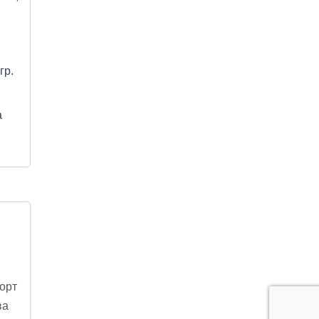
гр.
а
порт
ва