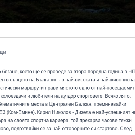
ци
 бягане, което ще се проведе за втора поредна година в Н
н в сърцето на България - в най-високата и най-живописна
ристически маршрути прави мястото едно от най-посещаемит
 колоездачи и любители на аутдор спортовете. Всяко лято,
блематичните места в Централен Балкан, преминавайки
3 (Ком-Емине). Кирил Николов - Дизела е най-успешният н
ара на своята спортна кариера, той прекарва часове тежки
ово, подготвяйки се за най-отговорните си стартове. След