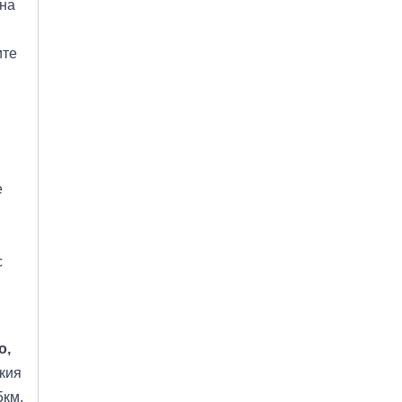
 на
ите
е
с
о,
кия
5км,