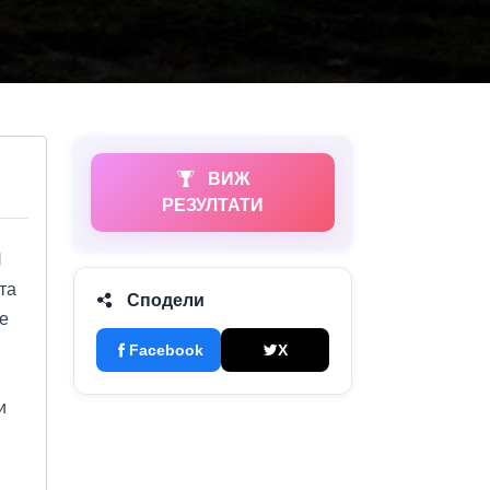
ВИЖ
РЕЗУЛТАТИ
П
та
Сподели
е
Facebook
X
и