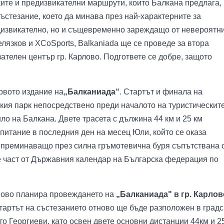
ите и предизвикателни маршрути, които Балкана предлага,
ъстезание, което да минава през най-характерните за
дизвикателно, но и същевременно зареждащо от невероятн
лязков и XCoSports, Balkaniada ще се проведе за втора
зателен център гр. Карлово. Подгответе се добре, защото
ървото издание на
„Балканиада“
. Стартът и финала на
кия парк непосредствено преди началото на туристическит
ло на Балкана. Двете трасета с дължина 44 км и 25 км
питание в последния ден на месец Юли, който се оказа
 преминаващо през силна гръмотевична буря съпътствана 
е част от Държавния календар на Българска федерация по
тново планира провеждането на
„Балканиада" в гр. Карлов
тартът на състезанието отново ще бъде разположен в градс
о Георгиеви, като освен двете основни дистанции 44км и 2