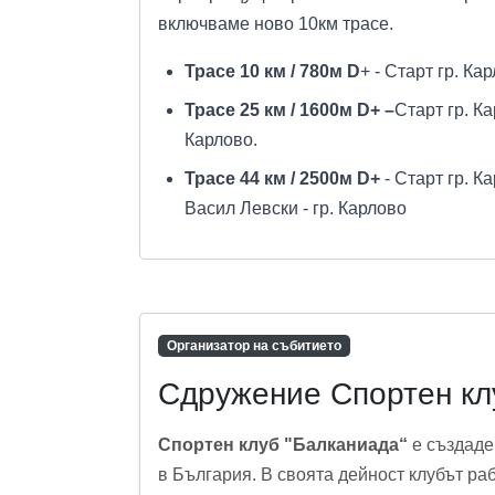
включваме ново 10км трасе.
Трасе 10 км / 780м D
+ - Старт гр. Ка
Трасе 25 км / 1600м D+ –
Старт гр. Ка
Карлово.
Трасе 44 км / 2500м D+
- Старт гр. К
Васил Левски - гр. Карлово
Организатор на събитието
Сдружение Спортен кл
Спортен клуб "Балканиада“
е създаден
в България. В своята дейност клубът раб