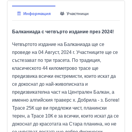
Информация
Участници
Балканиада с четвърто издание през 2024!
Четвъртото издание на Балканиада ще се
проведе на 04 Август, 2024 г. Участниците ще се
състезават по три трасета. По традиция,
класическото 44 километрово трасе ще
предизвика всички екстремисти, които искат да
се докоснат до най-живописната и
предизвикателна част на Централен Балкан, а
именно алпийския траверс х. Добрила - з. Ботев!
Трасе 25К ще ви предложи чист, планински
терен, а Трасе 10К е за всички, които искат да се
докоснат до красотата на Стара планина, но не
се чувстват достатъчно добре физически