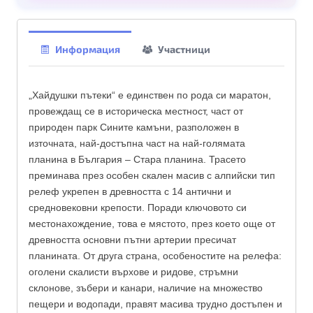
Информация
Участници
„Хайдушки пътеки“ е единствен по рода си маратон,
провеждащ се в историческа местност, част от
природен парк Сините камъни, разположен в
източната, най-достъпна част на най-голямата
планина в България – Стара планина. Трасето
преминава през особен скален масив с алпийски тип
релеф укрепен в древността с 14 антични и
средновековни крепости. Поради ключовото си
местонахождение, това е мястото, през което още от
древността основни пътни артерии пресичат
планината. От друга страна, особеностите на релефа:
оголени скалисти върхове и ридове, стръмни
склонове, зъбери и канари, наличие на множество
пещери и водопади, правят масива трудно достъпен и