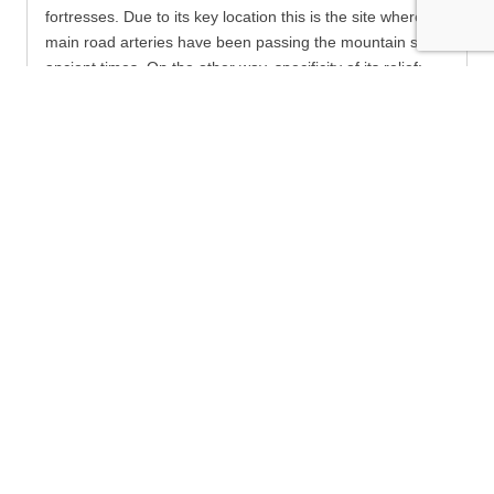
fortresses. Due to its key location this is the site where
main road arteries have been passing the mountain since
ancient times. On the other way, specificity of its relief:
exposed rocky peaks and ridges, steep slopes and rocks,
presence of lots of caves and waterfalls, makes the
massif hardly accessible and preferred shelter for many
rebels (haidouks) in the past. The marathon “Rebel trails”
is unique having a trace entirely consisting of age-old
paths once used by haidouks, which nowadays exist as
touristic routes. The trace passes through or nearby all
known but not well studied fortresses, having as a goal to
popularize them. The marathon is organized in the last
week of October, when winter is on the doorstep. This
gives a unique opportunity for carrying it out in different
weather conditions and with different difficulty level each
year.