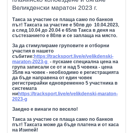
Великденски маратон 2023 г.
Такса за участие се плаща само по банков
път! Таксата за участие е 50лв до 10.04.2023,
а след 10.04 до 20.04 е 65лв Такса в деня на
състезанието е 80лв и се заплаща на място.
За да стимулираме груповите и отборни
участия в нашето
събитие:
https://tracksport.live/e/velikdenski-
maraton-2023-g
-
пускаме специална цена на
група записали се от и над 5 човека - цена
35лв на човек - необходимо е регистрацията
да бъде направена от един човек
регистрирайки едновременно 5 участника в
системата
ни
https://tracksport.live/e/velikdenski-maraton-
2023-g
Заедно е винаги по весело!
Такса за участие се плаща само по банков
път! Таксата може да бъде платена и от каса
на Изипей!