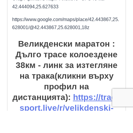
42.444094,25.627633
https://www.google.com/maps/place/42.443867,25.
628001/@42.443867,25.628001,18z
Великденски маратон :
Дълго трасе колоездене
38км - линк за изтегляне
на трака(кликни върху
профил на
дистанцията):
https://track
sport.live/r/velikdenski-
maraton-2023-
g/route/koloezdene-38km