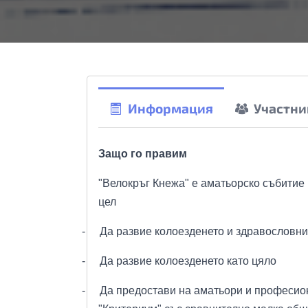
Информация
Участни
Защо го правим
"Велокръг Кнежа" е аматьорско събитие 
цел
-
Да развие колоезденето и здравословни
-
Да развие колоезденето като цяло
-
Да предостави на аматьори и професио