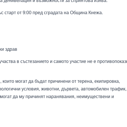
а денивелация и възможности за спринтова изява.
ъс старт от 9:00 пред сградата на Община Кнежа.
ки здрав
участва в състезанието и самото участие не е противопоказ
, които могат да бъдат причинени от терена, екипировка,
рологични условия, животни, дървета, автомобилен трафик,
то могат да му причинят наранявания, неимуществени и