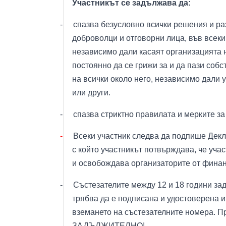
Участникът се задължава да:
-
спазва безусловно всички решения и р
доброволци и отговорни лица, във всеки
независимо дали касаят организацията н
постоянно да се грижи за и да пази собс
на всички около него, независимо дали 
или други.
-
спазва стриктно правилата и мерките за
-
Всеки участник следва да подпише Декл
с който участникът потвърждава, че учас
и освобождава организаторите от финан
-
Състезателите между 12 и 18 години за
трябва да е подписана и удостоверена и
вземането на състезателните номера. П
ЗАДЪЛЖИТЕЛНО!