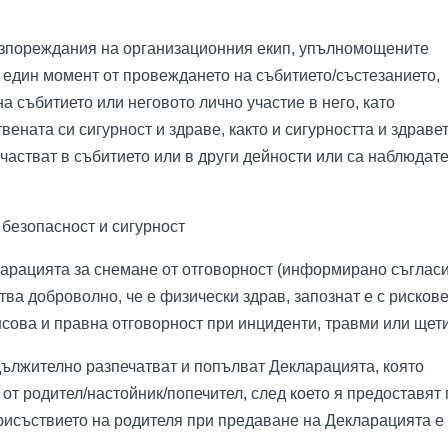
азпореждания на организационния екип, упълномощените
 един момент от провеждането на събитието/състезанието,
а събитието или неговото лично участие в него, като
твената си сигурност и здраве, както и сигурността и здраве
участват в събитието или в други дейности или са наблюдат
 безопасност и сигурност
арацията за снемане от отговорност (информирано съгласи
тва доброволно, че е физически здрав, запознат е с рисков
сова и правна отговорност при инциденти, травми или щети
дължително разпечатват и попълват Декларацията, която
 от родител/настойник/попечител, след което я предоставят
рисъствието на родителя при предаване на Декларацията е