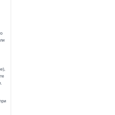
то
ели
е),
ете
.
 при