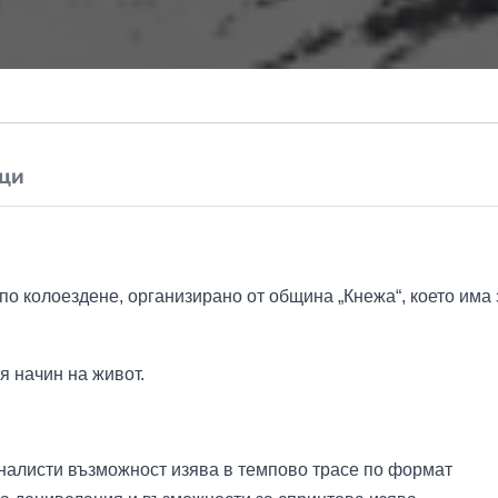
ци
по колоездене, организирано от община „Кнежа“, което има 
я начин на живот.
налисти възможност изява в темпово трасе по формат