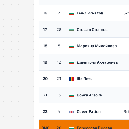
16
2
Емил Игнатов
5k
17
28
Стефан Стоянов
18
5
Марияна Михайлова
19
12
Димитрий Акчарлиев
20
23
Ilie Rosu
21
15
Boyka Arsova
22
4
Oliver Patten
Br
DNF
20
Борислава Видева