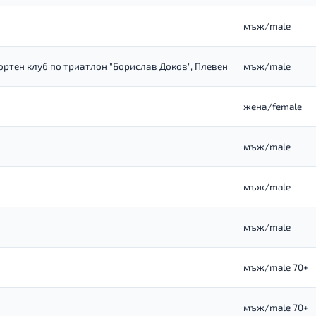
мъж/male
ортен клуб по триатлон "Борислав Доков", Плевен
мъж/male
жена/female
мъж/male
мъж/male
мъж/male
мъж/male 70+
мъж/male 70+