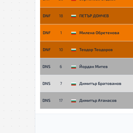
DNF
18
ПЕТЪР ДОНЧЕВ
DNF
1
Милена Обретенова
DNF
10
Теодор Теодоров
DNS
6
Йордан Митев
DNS
7
Димитър Братованов
DNS
17
Димитър Атанасов