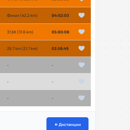
Финал (42.2 km)
04:02:03
31,6K (31.6 km)
05:00:08
26.7 km (21.7 km)
02:58:49
-
-
-
-
-
-
Дистанции