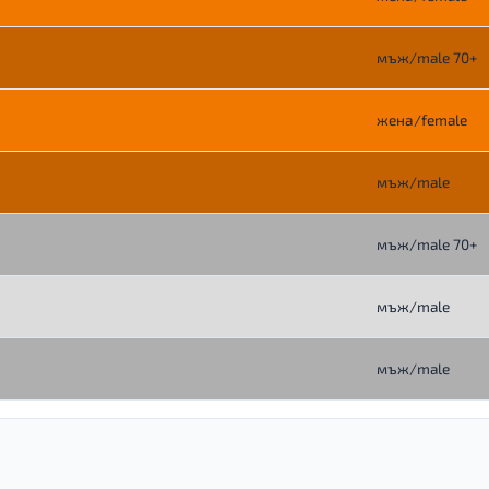
мъж/male 70+
жена/female
мъж/male
мъж/male 70+
мъж/male
мъж/male