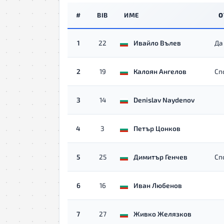
#
BIB
ИМЕ
О
1
22
Ивайло Вълев
Да
2
19
Калоян Ангелов
Сп
3
14
Denislav Naydenov
4
3
Петър Цонков
5
25
Димитър Генчев
Сп
6
16
Иван Любенов
7
27
Живко Желязков