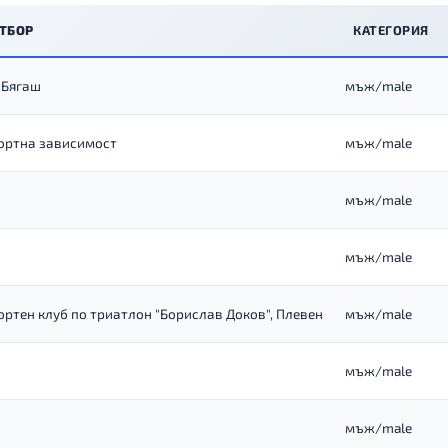
ТБОР
КАТЕГОРИЯ
 Бягаш
мъж/male
ортна зависимост
мъж/male
мъж/male
мъж/male
ортен клуб по триатлон "Борислав Доков", Плевен
мъж/male
мъж/male
мъж/male