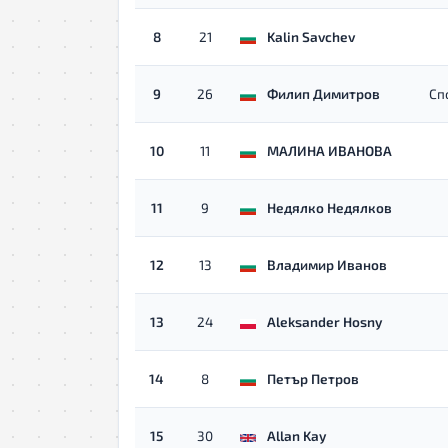
8
21
Kalin Savchev
9
26
Филип Димитров
Сп
10
11
МАЛИНА ИВАНОВА
11
9
Недялко Недялков
12
13
Владимир Иванов
13
24
Aleksander Hosny
14
8
Петър Петров
15
30
Allan Kay