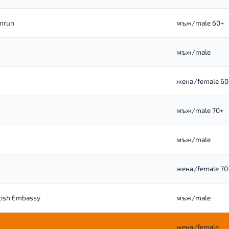
mrun
мъж/male 60+
мъж/male
жена/female 60
мъж/male 70+
мъж/male
жена/female 70
itish Embassy
мъж/male
жена/female