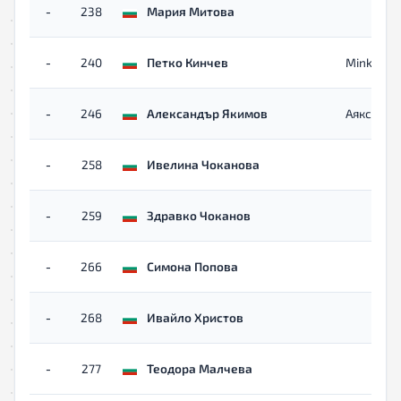
-
238
Мария Митова
-
240
Петко Кинчев
Minkov T
-
246
Александър Якимов
Аякс
-
258
Ивелина Чоканова
-
259
Здравко Чоканов
-
266
Симона Попова
-
268
Ивайло Христов
-
277
Теодора Малчева