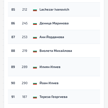
85
212
Lachezar Ivanovich
86
245
Деница Маринова
87
253
Ани Йорданова
88
219
Виолета Михайлова
89
289
Илиян Илиев
90
290
Йоан Илиев
91
187
Тереза Георгиева