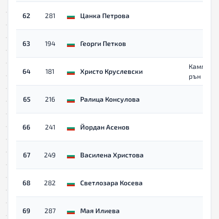
62
281
Цанка Петрова
63
194
Георги Петков
Каммарт
64
181
Христо Круслевски
рън
65
216
Ралица Консулова
66
241
Йордан Асенов
67
249
Василена Христова
68
282
Светлозара Косева
69
287
Мая Илиева