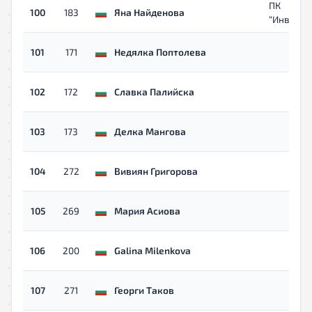
ПК
100
183
Яна Найденова
“Инвикту
101
171
Недялка Поптолева
102
172
Славка Палийска
103
173
Делка Мангова
104
272
Вивиян Григорова
105
269
Мария Асиова
106
200
Galina Milenkova
107
271
Георги Таков