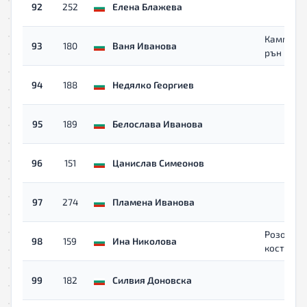
92
252
Елена Блажева
Каммарт
93
180
Ваня Иванова
рън
94
188
Недялко Георгиев
95
189
Белослава Иванова
96
151
Цанислав Симеонов
97
274
Пламена Иванова
Розови
98
159
Ина Николова
костинур
99
182
Силвия Доновска