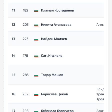
11
185
Пламен Костадинов
12
205
Никита Атанасова
Аякс
13
276
Найден Малчев
14
178
Carl Hitchens
15
285
Тодор Машов
Кондици
16
262
Борислав Цеков
трениров
Троян
17
208
Габриела Георгиева
Аякс