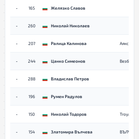
-
165
Желязко Славов
-
260
Николай Николаев
-
207
Ралица Калинова
Аякс
-
244
Цанко Симеонов
Везба
-
288
Владислав Петров
-
196
Румен Радулов
-
150
Николай Тодоров
TroyanRu
-
154
Златомира Вълчева
ВЪЛЧЕВИ