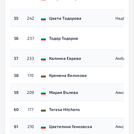
55
242
Цвета Tодорова
Надбягай
56
237
Тодор Toдоров
57
233
Калинка Еврева
Амбариц
58
170
Кремена Великова
59
209
Марая Вълева
Аякс
60
177
Teresa Hitchens
61
210
Цветелина Генковска
Аякс