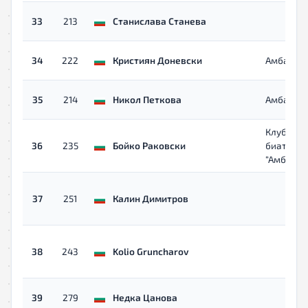
33
213
Станислава Станева
34
222
Кристиян Доневски
Амбариц
35
214
Никол Петкова
Амбариц
Клуб по
36
235
Бойко Раковски
биатлон
“Амбариц
37
251
Калин Димитров
38
243
Kolio Gruncharov
39
279
Недка Цанова