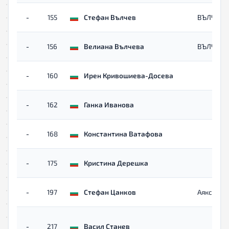
-
155
Стефан Вълчев
ВЪЛЧЕВИ
-
156
Велиана Вълчева
ВЪЛЧЕВИ
-
160
Ирен Кривошиева-Досева
-
162
Ганка Иванова
-
168
Константина Ватафова
-
175
Кристина Дерешка
-
197
Стефан Цанков
Аякс
-
217
Васил Станев