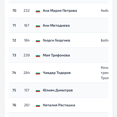
70
232
Ана Мария Петрова
Амбариц
71
167
Ани Методиева
72
184
Георги Георгиев
Бобър
73
239
Мая Трифонова
Кондици
74
264
Чавдар Тодоров
трениров
Троян
75
157
Юлиян Димитров
76
261
Наталия Расташка