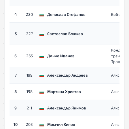
4
220
Денислав Стефанов
Бобър
5
227
Светослав Блажев
Кондици
6
265
Данчо Иванов
трениров
Троян
7
199
Александър Андреев
Аякс
8
198
Мартина Христов
Аякс
9
211
Александър Якимов
Аякс
10
203
Момчил Кинов
Аякс