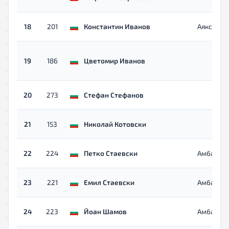
18
201
Константин Иванов
Аякс
19
186
Цветомир Иванов
20
273
Стефан Стефанов
21
153
Николай Котовски
22
224
Петко Стаевски
Амбариц
23
221
Емил Стаевски
Амбариц
24
223
Йоан Шамов
Амбариц