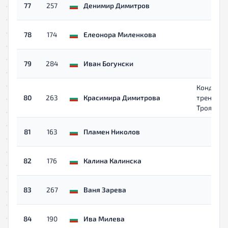
77
257
Денимир Димитров
78
174
Елеонора Миленкова
79
284
Иван Богунски
Кондици
80
263
Красимира Димитрова
трениров
Троян
81
163
Пламен Николов
82
176
Калина Калинска
83
267
Ваня Зарева
84
190
Ива Милева