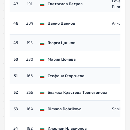
Lovech
47
191
Светослав Петров
Runners
48
204
Цанко Цанков
Аякс
49
193
Георги Цанков
50
230
Мария Цочева
51
166
Стефани Георгиева
52
256
Блажка Кръстева Трепетанова
53
164
Dimana Dobrikova
Snail run
54
192
Иларион Иларионов