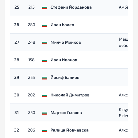
25
215
Стефани Йорданова
Амбариц
26
280
Иван Колев
Машинит
27
248
Милчо Минков
действие
28
158
Иван Иванов
29
255
Йосиф Банков
30
202
Николай Димитров
Аякс
Kingdom
31
250
Мартин Гьошев
Riders
32
206
Ралица Йовчевска
Аякс