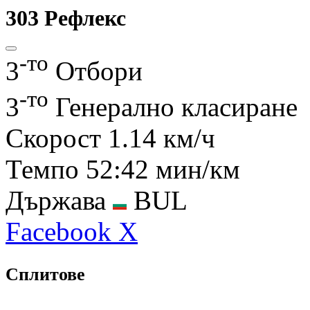
303
Рефлекс
-то
3
Отбори
-то
3
Генерално класиране
Скорост
1.14 км/ч
Темпо
52:42 мин/км
Държава
BUL
Facebook
X
Сплитове