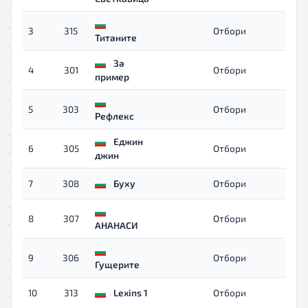
3
315
Отбори
00:4
Титаните
За
4
301
Отбори
00:4
пример
5
303
Отбори
00:4
Рефлекс
Еджин
6
305
Отбори
00:4
джин
7
308
Буху
Отбори
00:5
8
307
Отбори
00:5
АНАНАСИ
9
306
Отбори
00:5
Гущерите
10
313
Lexins 1
Отбори
00: