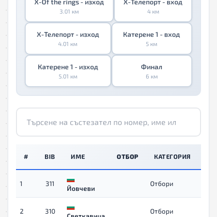
X-Of the rings - изход
X-Телепорт - вход
3.01 км
4 км
X-Телепорт - изход
Катерене 1 - вход
4.01 км
5 км
Катерене 1 - изход
Финал
5.01 км
6 км
#
BIB
ИМЕ
ОТБОР
КАТЕГОРИЯ
ВР
1
311
Отбори
00:
Йовчеви
2
310
Отбори
00:
Светкавица