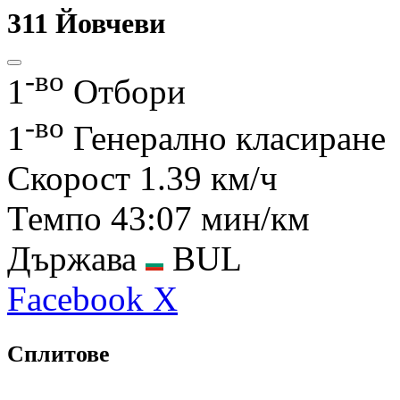
311
Йовчеви
-во
1
Отбори
-во
1
Генерално класиране
Скорост
1.39 км/ч
Темпо
43:07 мин/км
Държава
BUL
Facebook
X
Сплитове