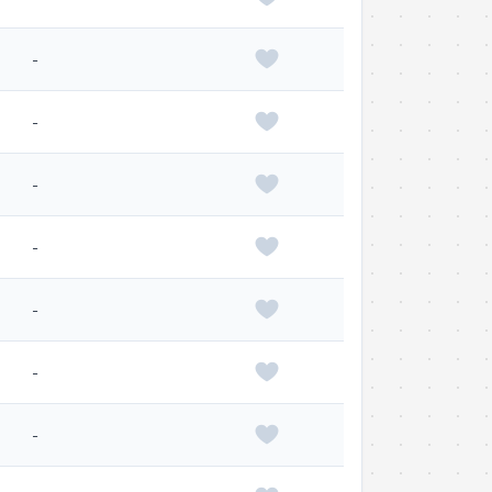
-
-
-
-
-
-
-