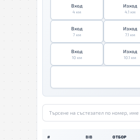
Вход
Изход
4 км
4.1 км
Вход
Изход
7 км
7.1 км
Вход
Изход
10 км
10.1 км
#
BIB
ОТБОР