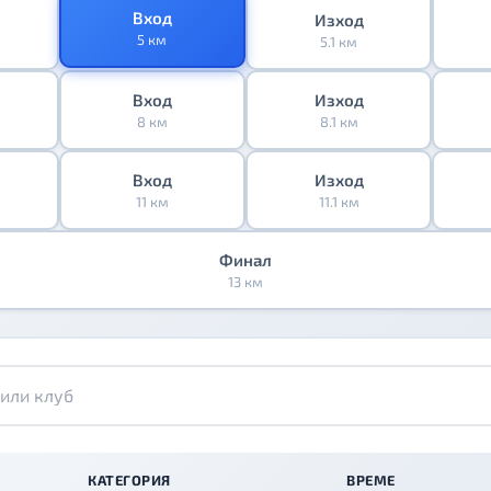
Вход
Изход
5 км
5.1 км
Вход
Изход
8 км
8.1 км
Вход
Изход
11 км
11.1 км
Финал
13 км
КАТЕГОРИЯ
ВРЕМЕ