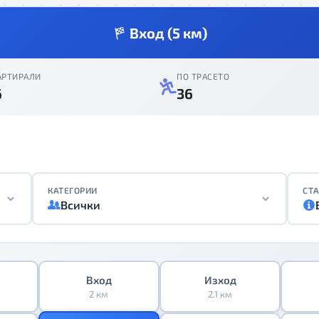
Вход (5 км)
АРТИРАЛИ
ПО ТРАСЕТО
6
36
КАТЕГОРИИ
СТА
Всички
Вход
Изход
2 км
2.1 км