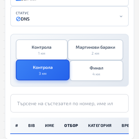
СТАТУС
DNS
Контрола
Мартинови бараки
1 км
2 км
Контрола
Финал
3 км
4 км
#
BIB
ИМЕ
ОТБОР
КАТЕГОРИЯ
ВРЕМЕ