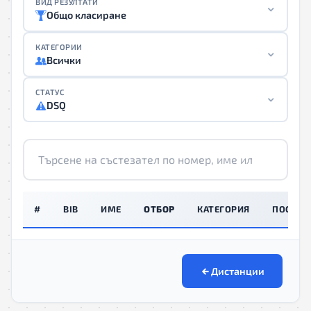
ВИД РЕЗУЛТАТИ
Общо класиране
КАТЕГОРИИ
Всички
СТАТУС
DSQ
#
BIB
ИМЕ
ОТБОР
КАТЕГОРИЯ
ПОСЛЕД
Дистанции