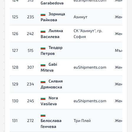
Garabedova
Зорница
125
235
Азимут
Жени 40
Райкова
Лиляна
СК "Азимут", гр.
126
242
Жени 40
Василева
София
Теодор
127
515
Мъже
Петров
Gabi
128
307
euShipments.com
Жени
Miteva
Силвия
129
234
Жени 40
Дряновска
Nora
130
245
euShipments.com
Жени 40
Vasileva
131
272
Белослава
Три Плей
Жени
Генчева