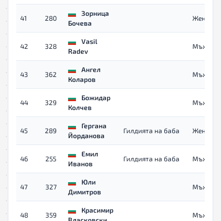
Зорница
41
280
Жени
Бочева
Vasil
42
328
Мъже
Radev
Ангел
43
362
Мъже
Коларов
Божидар
44
329
Мъже
Колчев
Гергана
45
289
Гилдията на баба
Жени
Йорданова
Емил
46
255
Гилдията на баба
Мъже 40
Иванов
Юли
47
327
Мъже
Димитров
Красимир
48
359
Мъже
Власковски