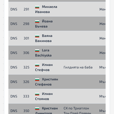
Михаела
DNS
291
Жени
Иванова
Йоана
DNS
298
Жени
Бъчева
Ваяна
DNS
301
Жени
Вакинова
Lora
DNS
306
Жени
Bachiyska
Илиан
DNS
325
Гилдията на баба
Мъже
Стефчов
Християн
DNS
326
Мъже
Стефанов
Илиан
DNS
333
Мъже
Стоянов
Кристиан
СК по Триатлон
DNS
350
Мъже
Димитров
Три Плей Плевен