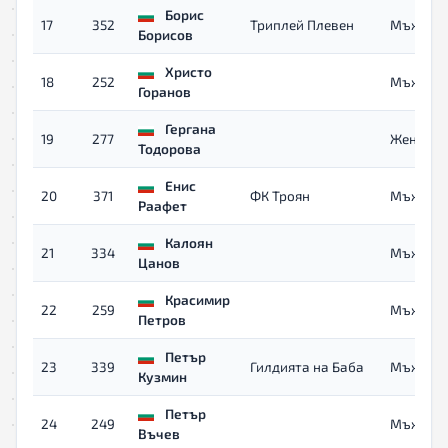
Борис
17
352
Триплей Плевен
Мъже
Борисов
Христо
18
252
Мъже 40
Горанов
Гергана
19
277
Жени
Тодорова
Енис
20
371
ФК Троян
Мъже
Раафет
Калоян
21
334
Мъже
Цанов
Красимир
22
259
Мъже 40
Петров
Петър
23
339
Гилдията на Баба
Мъже
Кузмин
Петър
24
249
Мъже 40
Въчев