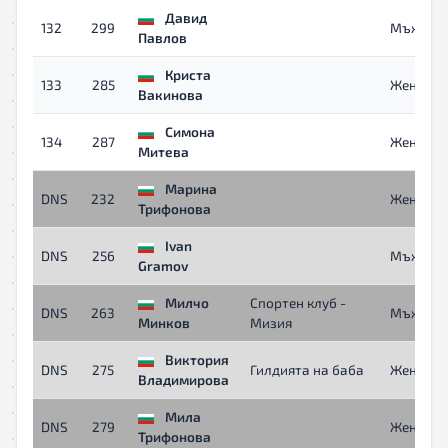
Давид
132
299
Мъже
Павлов
Криста
133
285
Жени
Вакинова
Симона
134
287
Жени
Митева
Марина
DNS
232
Жени 40
Трифонова
Ivan
DNS
256
Мъже 40
Gramov
Милчо
Спортен клуб -
DNS
263
Мъже 40
Минков
Мизия
Виктория
DNS
275
Гилдията на баба
Жени
Владимирова
Мила
DNS
279
Жени
Трифонова