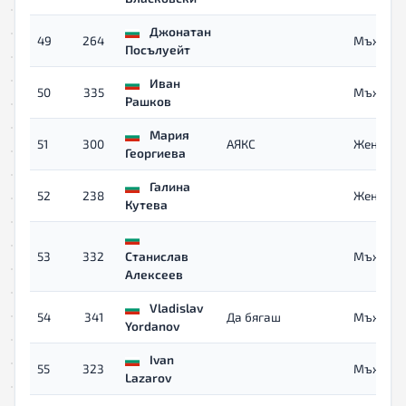
Джонатан
49
264
Мъже 40
Посълуейт
Иван
50
335
Мъже
Рашков
Мария
51
300
АЯКС
Жени
Георгиева
Галина
52
238
Жени 40
Кутева
53
332
Станислав
Мъже
Алексеев
Vladislav
54
341
Да бягаш
Мъже
Yordanov
Ivan
55
323
Мъже
Lazarov