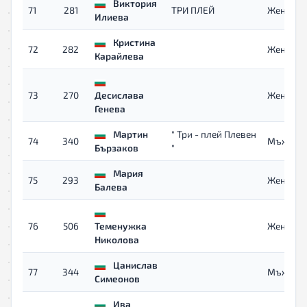
Виктория
71
281
ТРИ ПЛЕЙ
Жени
Илиева
Кристина
72
282
Жени
Карайлева
73
270
Десислава
Жени
Генева
Мартин
" Три - плей Плевен
74
340
Мъже
Бързаков
"
Мария
75
293
Жени
Балева
76
506
Теменужка
Жени 40
Николова
Цанислав
77
344
Мъже
Симеонов
Ива