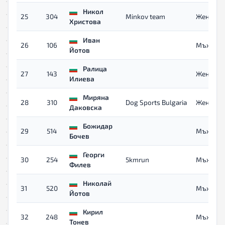
Никол
25
304
Minkov team
Жени
Христова
Иван
26
106
Мъже 40
Йотов
Ралица
27
143
Жени
Илиева
Миряна
28
310
Dog Sports Bulgaria
Жени
Даковска
Божидар
29
514
Мъже
Бочев
Георги
30
254
5kmrun
Мъже 40
Филев
Николай
31
520
Мъже
Йотов
Кирил
32
248
Мъже 40
Тонев