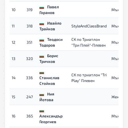
Павел
10
319
Мъже
Горанов
Ивайло
11
318
StyleAndClassBrand
Мъже
Трайков
Теодоси
СК по Триатлон
12
351
Мъже
Тодоров
"Три Плей"-Плевен
Борис
13
320
Мъже
Тричков
СК по триатлон "Tri
14
336
Станислав
Мъже
Play" Плевен
Стойков
Ния
15
247
Жени 40
Йотова
16
365
Александър
Мъже
Георгиев