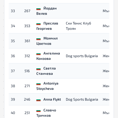
Йордан
33
267
Мъже 40
Велев
Преслав
Ски Тенис Клуб
34
353
Мъже
Георгиев
Троян
Момчил
35
361
Мъже
Цветков
Ангелина
36
312
Dog sports Bulgaria
Жени
Конзова
Светла
37
516
Жени 40
Станчева
Antoniya
38
271
Жени
Stoycheva
39
246
Anna Flykt
Dog Sports Bulgaria
Жени 40
Славчо
40
251
Мъже 40
Тричков