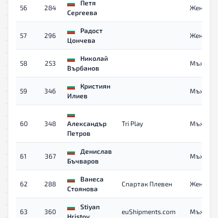
Петя
56
284
Жени
Сергеева
Радост
57
296
Жени
Цончева
Николай
58
253
Мъже 40
Върбанов
Кристиян
59
346
Мъже
Илиев
60
348
Александър
Tri Play
Мъже
Петров
Денислав
61
367
Мъже
Бъчваров
Ванеса
62
288
Спартак Плевен
Жени
Стоянова
Stiyan
63
360
euShipments.com
Мъже
Hristov