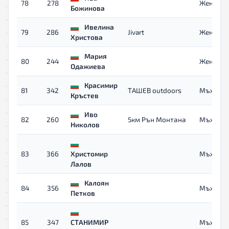
78
278
Жени
Божинова
Ивелина
79
286
Jivart
Жени
Христова
Мария
80
244
Жени 40
Одажиева
Красимир
81
342
ТАШЕВ outdoors
Мъже
Кръстев
Иво
82
260
5км Рън Монтана
Мъже 40
Николов
83
366
Христомир
Мъже
Лалов
Калоян
84
356
Мъже
Петков
85
347
СТАНИМИР
Мъже