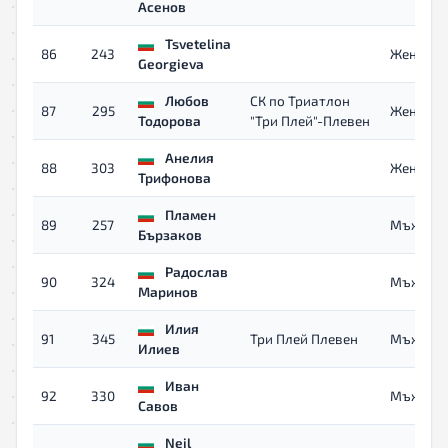
Асенов
Tsvetelina
86
243
Жени 40
Georgieva
Любов
СК по Триатлон
87
295
Жени
Тодорова
"Три Плей"-Плевен
Анелия
88
303
Жени
Трифонова
Пламен
89
257
Мъже 40
Бързаков
Радослав
90
324
Мъже
Маринов
Илия
91
345
Три Плей Плевен
Мъже
Илиев
Иван
92
330
Мъже
Савов
Neil