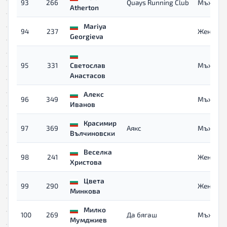
93
266
Quays Running Club
Мъже 40
Atherton
Mariya
94
237
Жени 40
Georgieva
95
331
Светослав
Мъже
Анастасов
Алекс
96
349
Мъже
Иванов
Красимир
97
369
Аякс
Мъже
Вълчиновски
Веселка
98
241
Жени 40
Христова
Цвета
99
290
Жени
Минкова
Милко
100
269
Да бягаш
Мъже
Мумджиев