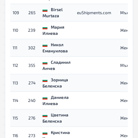
Birsel
109
265
euShipments.com
Мъже 40
Murtaza
Мария
110
239
Жени 40
Илиева
Никол
111
302
Жени
Емануилова
Сладинил
112
355
Мъже
Анчев
Зорница
113
274
Жени
Беленска
Даниела
114
240
Жени 40
Илиева
Цветина
115
276
Жени
Беленска
Кристина
116
273
Жени