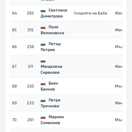
Светлана
64
292
Гилдията на Баба
Жени
Димитрова
Поля
65
315
Жени
Великовска
Петър
66
258
Мъже 40
Петров
67
311
Магдалена
Жени
Сиракова
Боян
68
250
Мъже 40
Банков
Петра
69
233
Жени 40
Тричкова
Мариян
70
261
Мъже 40
Симеонов