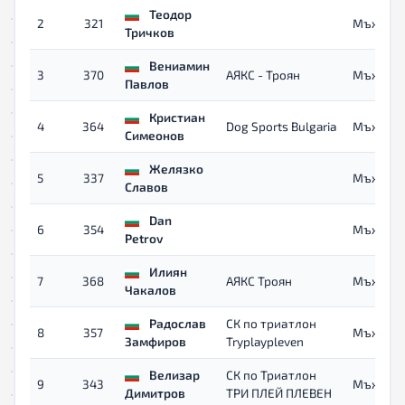
Теодор
2
321
Мъже
Тричков
Вениамин
3
370
АЯКС - Троян
Мъже
Павлов
Кристиан
4
364
Dog Sports Bulgaria
Мъже
Симеонов
Желязко
5
337
Мъже
Славов
Dan
6
354
Мъже
Petrov
Илиян
7
368
АЯКС Троян
Мъже
Чакалов
Радослав
СК по триатлон
8
357
Мъже
Замфиров
Tryplaypleven
Велизар
СК по Триатлон
9
343
Мъже
Димитров
ТРИ ПЛЕЙ ПЛЕВЕН