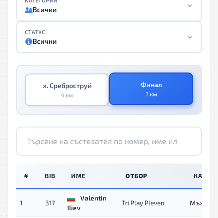
КАТЕГОРИИ
Всички
СТАТУС
Всички
Финал
х. Среброструй
7 км
4 км
#
BIB
ИМЕ
ОТБОР
КАТЕГ
Valentin
1
317
Tri Play Pleven
Мъже
Iliev