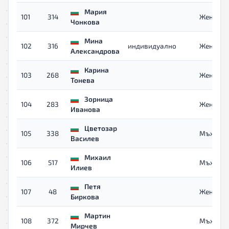
Мария
101
314
Жени
Чонкова
Мина
102
316
индивидуално
Жени
Александрова
Карина
103
268
Жени
Тонева
Зорница
104
283
Жени
Иванова
Цветозар
105
338
Мъже
Василев
Михаил
106
517
Мъже
Илиев
Петя
107
48
Жени
Биркова
Мартин
108
372
Мъже
Мирчев