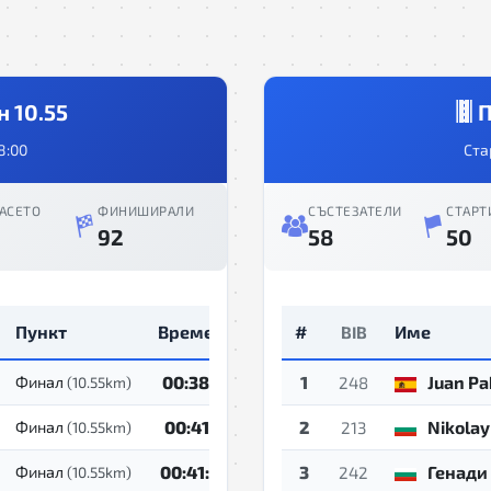
 10.55
П
8:00
Ста
АСЕТО
ФИНИШИРАЛИ
СЪСТЕЗАТЕЛИ
СТАРТ
92
58
50
Пункт
Време
#
Име
BIB
00:38:21
1
Juan Pa
Финал
(10.55km)
248
00:41:12
2
Nikolay
Финал
(10.55km)
213
00:41:44
3
Генади
Финал
(10.55km)
242