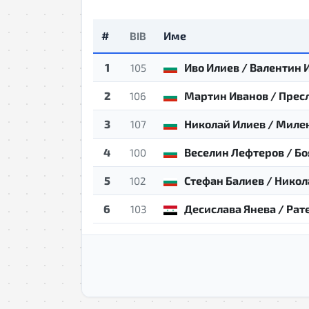
#
Име
BIB
1
Иво Илиев / Валентин 
105
2
Мартин Иванов / Прес
106
3
Николай Илиев / Миле
107
4
Веселин Лефтеров / Бо
100
5
Стефан Балиев / Никол
102
6
Десислава Янева / Рат
103