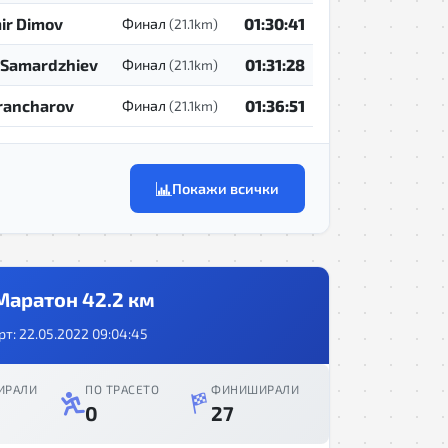
ir Dimov
01:30:41
Финал
(21.1km)
 Samardzhiev
01:31:28
Финал
(21.1km)
Grancharov
01:36:51
Финал
(21.1km)
Покажи всички
Маратон 42.2 км
рт: 22.05.2022 09:04:45
ИРАЛИ
ПО ТРАСЕТО
ФИНИШИРАЛИ
0
27