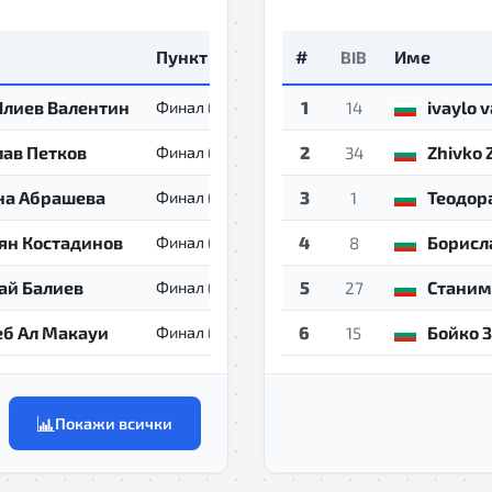
Пункт
Време
#
Име
BIB
Илиев Валентин
01:25:52
1
ivaylo 
Финал
(21.1km)
14
лав Петков
01:34:20
2
Zhivko 
Финал
(21.1km)
34
на Абрашева
01:42:34
3
Теодор
Финал
(21.1km)
1
ян Костадинов
01:44:30
4
Борисл
Финал
(21.1km)
8
ай Балиев
01:47:47
5
Станим
Финал
(21.1km)
27
еб Ал Макауи
01:57:25
6
Бойко 
Финал
(21.1km)
15
Покажи всички