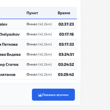
Пункт
Време
valev
02:37:23
Финал
(42.2km)
Zhelyazkov
03:17:16
Финал
(42.2km)
а Петкова
03:17:33
Финал
(42.2km)
ава Видева
03:24:51
Финал
(42.2km)
ир Статев
03:24:52
Финал
(42.2km)
Златанов
03:29:42
Финал
(42.2km)
Покажи всички