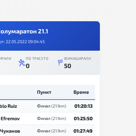
олумаратон 21.1
рт: 22.05.2022 09:04:45
ИРАЛИ
ПО ТРАСЕТО
ФИНИШИРАЛИ
0
50
Пункт
Време
blo Ruiz
01:20:13
Финал
(21.1km)
 Efremov
01:25:50
Финал
(21.1km)
 Чуканов
01:27:49
Финал
(21.1km)