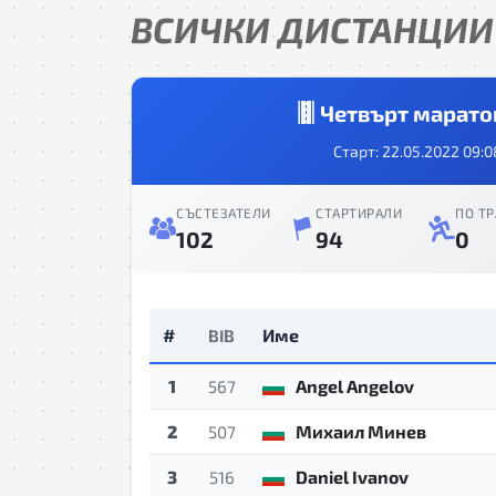
ВСИЧКИ ДИСТАНЦИИ
Четвърт маратон
Старт: 22.05.2022 09:0
СЪСТЕЗАТЕЛИ
СТАРТИРАЛИ
ПО ТР
102
94
0
#
Име
BIB
1
Angel Angelov
567
2
Михаил Минев
507
3
Daniel Ivanov
516