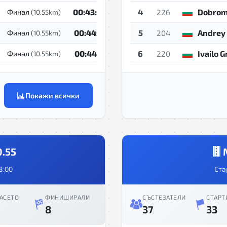
00:43:40
4
Dobrom
Финал
(10.55km)
226
00:44:10
5
Andrey
Финал
(10.55km)
204
00:44:21
6
Ivailo 
Финал
(10.55km)
220
Покажи всички
0.55
8:00
Ста
АСЕТО
ФИНИШИРАЛИ
СЪСТЕЗАТЕЛИ
СТАРТ
8
37
33