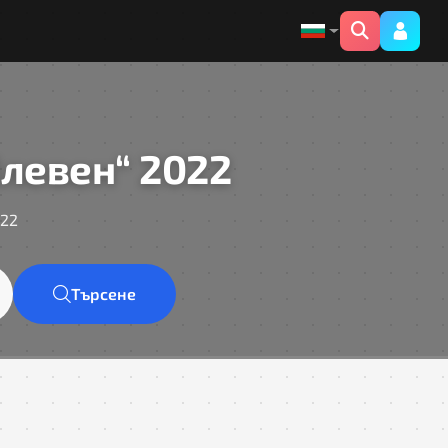
левен“ 2022
022
Търсене