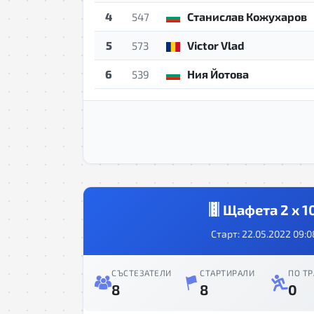
4
Станислав Кожухаров
547
5
Victor Vlad
573
6
Ния Йотова
539
Щафета 2 х 1
Старт: 22.05.2022 09:0
СЪСТЕЗАТЕЛИ
СТАРТИРАЛИ
ПО ТР
8
8
0