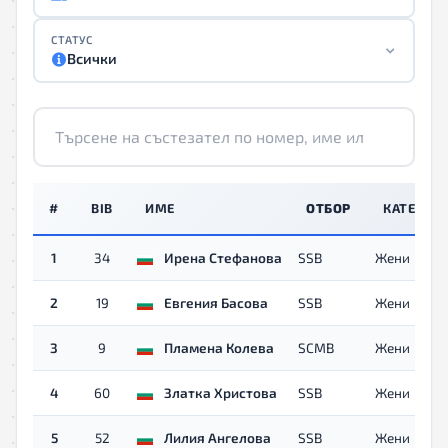
СТАТУС
Всички
#
BIB
ИМЕ
ОТБОР
КАТЕГОР
1
34
Ирена Стефанова
SSB
Жени
2
19
Евгения Басова
SSB
Жени
3
9
Пламена Колева
SCMB
Жени
4
60
Златка Христова
SSB
Жени
5
52
Лилия Ангелова
SSB
Жени