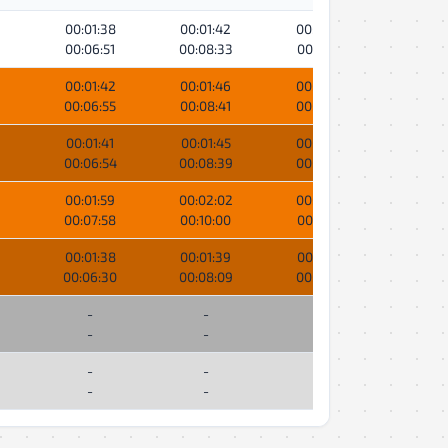
00:01:38
00:01:42
00:01:42
00:01
00:06:51
00:08:33
00:10:16
00:12
00:01:42
00:01:46
00:01:48
00:01
00:06:55
00:08:41
00:10:29
00:12
00:01:41
00:01:45
00:01:47
00:01
00:06:54
00:08:39
00:10:26
00:12
00:01:59
00:02:02
00:02:01
00:02
9
00:07:58
00:10:00
00:12:01
00:14
00:01:38
00:01:39
00:01:41
-
00:06:30
00:08:09
00:09:51
-
-
-
-
-
-
-
-
-
-
-
-
-
-
-
-
-