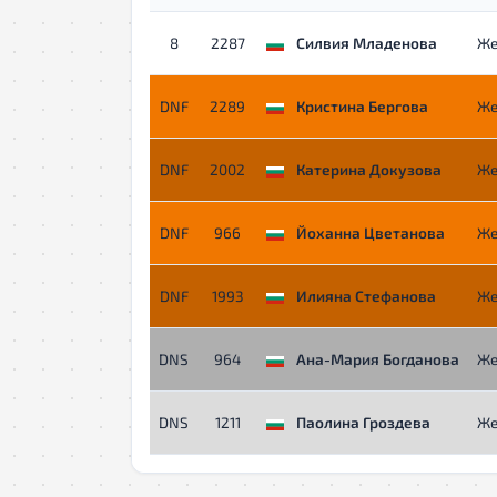
8
2287
Силвия Младенова
Же
DNF
2289
Кристина Бергова
Же
DNF
2002
Катерина Докузова
Же
DNF
966
Йоханна Цветанова
Же
DNF
1993
Илияна Стефанова
Же
DNS
964
Ана-Мария Богданова
Же
DNS
1211
Паолина Гроздева
Же