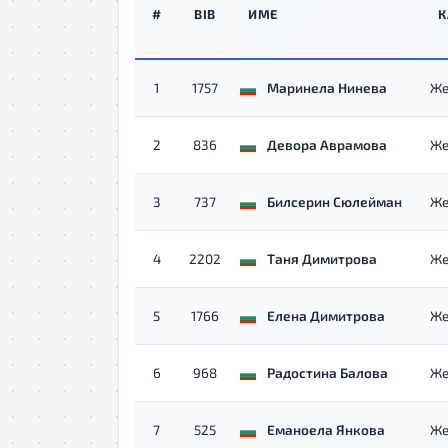
#
BIB
ИМЕ
К
1
1757
Маринела Нинева
Же
2
836
Девора Аврамова
Же
3
737
Билсерин Сюлейман
Же
4
2202
Таня Димитрова
Же
5
1766
Елена Димитрова
Же
6
968
Радостина Балова
Же
7
525
Еманоела Янкова
Же