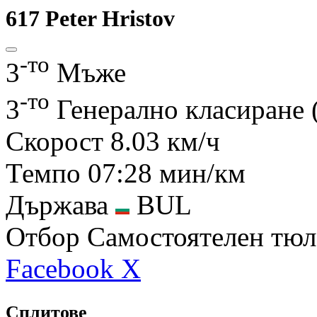
617
Peter Hristov
-то
3
Mъже
-то
3
Генерално класиране
Скорост
8.03 км/ч
Темпо
07:28 мин/км
Държава
BUL
Отбор
Самостоятелен тюл
Facebook
X
Сплитове