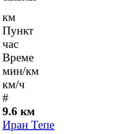
км
Пункт
час
Време
мин/км
км/ч
#
9.6 км
Иран Тепе