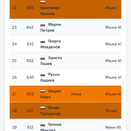
22
605
Красимир
Mъже
Иванов
Марин
23
642
Мъже 45+
Петров
Георги
24
635
Мъже 45+
Младенов
Христо
25
602
Мъже 45+
Гошев
Руско
26
630
Мъже 45+
Кадиев
Stoyan
27
603
Нема
Мъже 45+
Kolev
Огнян
28
621
Mъже
Грозданов
Галина
29
612
Жени 45+
Михова