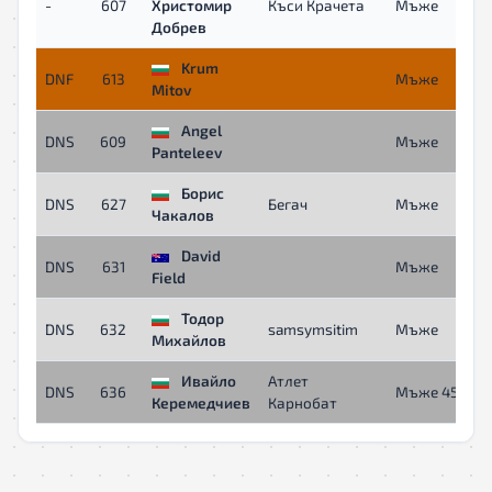
-
607
Христомир
Къси Крачета
Mъже
Добрев
Krum
DNF
613
Mъже
Mitov
Angel
DNS
609
Mъже
Panteleev
Борис
DNS
627
Бегач
Mъже
Чакалов
David
DNS
631
Mъже
Field
Тодор
DNS
632
samsymsitim
Mъже
Михайлов
Ивайло
Атлет
DNS
636
Мъже 45+
Керемедчиев
Карнобат