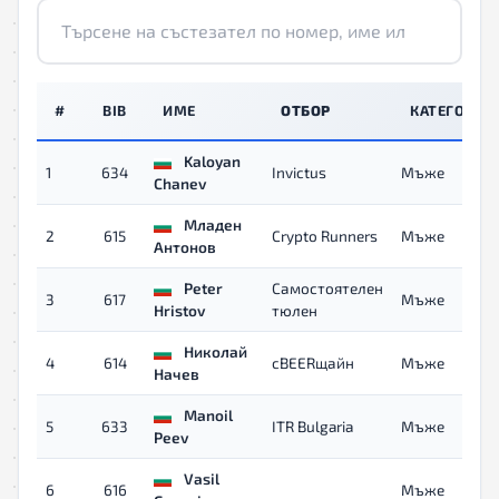
#
BIB
ИМЕ
ОТБОР
КАТЕГОРИЯ
Kaloyan
1
634
Invictus
Mъже
Chanev
Младен
2
615
Crypto Runners
Mъже
Антонов
Peter
Самостоятелен
3
617
Mъже
Hristov
тюлен
Николай
4
614
сBEERщайн
Mъже
Начев
Manoil
5
633
ITR Bulgaria
Mъже
Peev
Vasil
6
616
Mъже