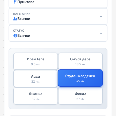
Пунктове
КАТЕГОРИИ
Всички
СТАТУС
Всички
Иран Тепе
Смърт дере
9.6 км
18.5 км
Студен кладенец
Арда
45 км
32 км
Джанка
Финал
55 км
67 км