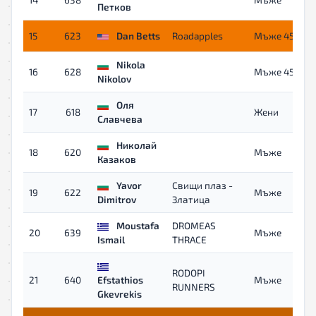
Петков
15
623
Dan Betts
Roadapples
Мъже 45+
Nikola
16
628
Мъже 45+
Nikolov
Оля
17
618
Жени
Славчева
Николай
18
620
Mъже
Казаков
Yavor
Свищи плаз -
19
622
Mъже
Dimitrov
Златица
Moustafa
DROMEAS
20
639
Mъже
Ismail
THRACE
RODOPI
21
640
Efstathios
Mъже
RUNNERS
Gkevrekis