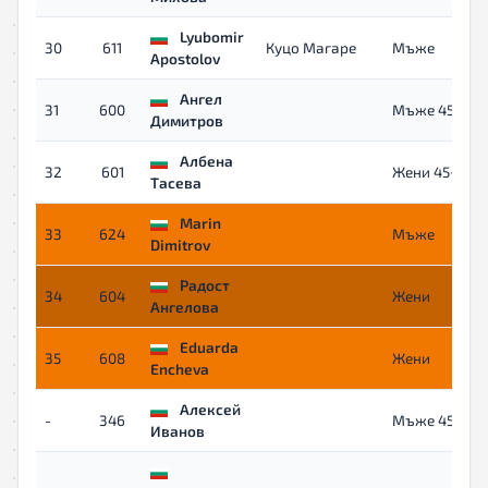
Lyubomir
30
611
Куцо Магаре
Mъже
Apostolov
Ангел
31
600
Мъже 45+
Димитров
Албена
32
601
Жени 45+
Тасевa
Marin
33
624
Mъже
Dimitrov
Радост
34
604
Жени
Ангелова
Eduarda
35
608
Жени
Encheva
Алексей
-
346
Мъже 45+
Иванов