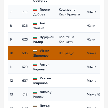
Georgiev
Георги
Кошмарно
7
610
Mъже
Добрев
Къси Крачета
Ani
8
626
Жени
Yaneva
Нурджан
Козите на
9
625
Жени
Кадир
Коджата
Victor
10
606
ВК Градус
Mъже
Simeonov
Антон
11
629
Mъже
Кадиев
Рангел
12
637
Mъже
Маринов
Nikolay
13
619
Мъже 45+
Ivanov
Петър
14
638
Mъже