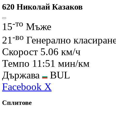
620
Николай Казаков
-то
15
Mъже
-во
21
Генерално класиран
Скорост
5.06 км/ч
Темпо
11:51 мин/км
Държава
BUL
Facebook
X
Сплитове