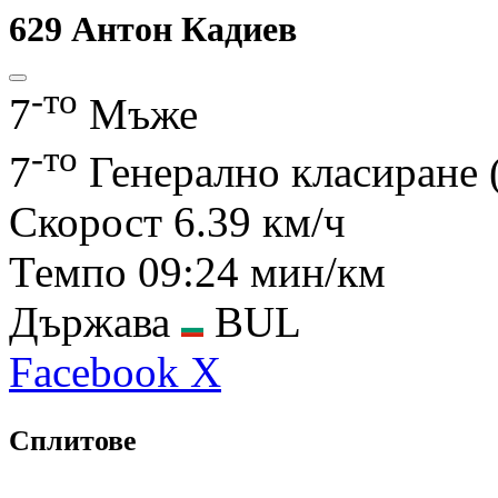
629
Антон Кадиев
-то
7
Mъже
-то
7
Генерално класиране
Скорост
6.39 км/ч
Темпо
09:24 мин/км
Държава
BUL
Facebook
X
Сплитове