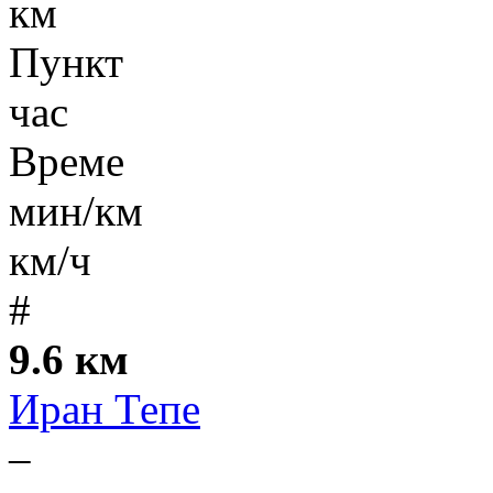
км
Пункт
час
Време
мин/км
км/ч
#
9.6 км
Иран Тепе
–