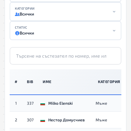
КАТЕГОРИИ
Всички
СТАТУС
Всички
#
BIB
ИМЕ
КАТЕГОРИЯ
с
1
337
Milko Elenski
Мъже
о
с
2
307
Нестор Домусчиев
Мъже
о