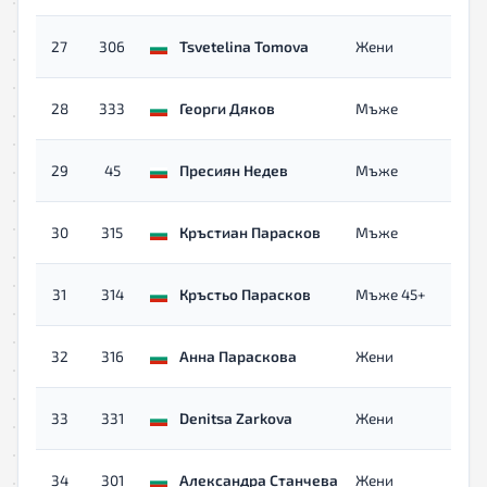
с
27
306
Tsvetelina Tomova
Жени
о
с
28
333
Георги Дяков
Мъже
о
с
29
45
Пресиян Недев
Мъже
о
с
30
315
Кръстиан Парасков
Мъже
о
с
31
314
Кръстьо Парасков
Мъже 45+
о
с
32
316
Анна Параскова
Жени
о
с
33
331
Denitsa Zarkova
Жени
о
с
34
301
Александра Станчева
Жени