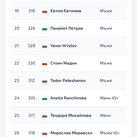
с
19
319
Евтим Евтимов
Мъже
о
с
20
326
Панайот Петров
Мъже
о
с
21
328
Yavor Hristov
Мъже
о
с
22
330
Стоян Мадин
Мъже
о
с
23
312
Todor Pateshanov
Мъже
о
с
24
305
Anelia Ranchinska
Жени 45+
о
с
25
317
Теодора Михайлова
Жени
о
с
26
318
Мирослав Моравски
Мъже 45+
о