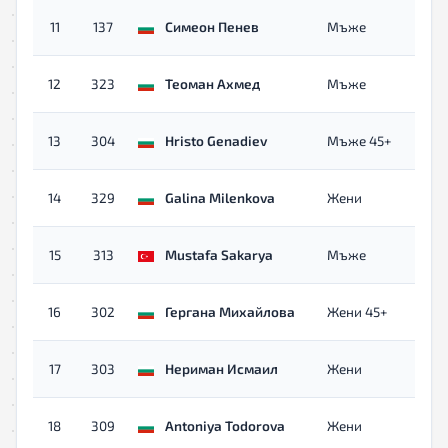
с
11
137
Симеон Пенев
Мъже
о
с
12
323
Теоман Ахмед
Мъже
о
с
13
304
Hristo Genadiev
Мъже 45+
о
с
14
329
Galina Milenkova
Жени
о
с
15
313
Mustafa Sakarya
Мъже
о
с
16
302
Гергана Михайлова
Жени 45+
о
с
17
303
Нериман Исмаил
Жени
о
с
18
309
Antoniya Todorova
Жени
о