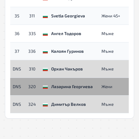
о
с
35
311
Svetla Georgieva
Жени 45+
о
с
36
335
Ангел Тодоров
Мъже
о
с
37
336
Калоян Гуринов
Мъже
о
с
DNS
310
Орхан Чакъров
Мъже
о
с
DNS
320
Лазарина Георгиева
Жени
о
с
DNS
324
Димитър Велков
Мъже
о