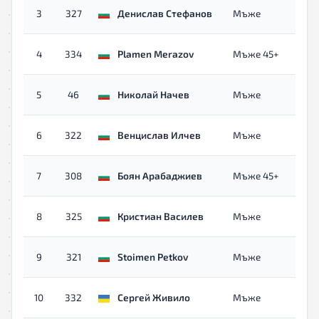
с
3
327
Денислав Стефанов
Мъже
о
с
4
334
Plamen Merazov
Мъже 45+
о
с
5
46
Николай Начев
Мъже
о
с
6
322
Венцислав Илчев
Мъже
о
с
7
308
Боян Арабаджиев
Мъже 45+
о
с
8
325
Кристиан Василев
Мъже
о
с
9
321
Stoimen Petkov
Мъже
о
с
10
332
Сергей Живило
Мъже
о