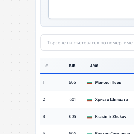
#
BIB
ИМЕ
1
606
Маноил Пеев
2
601
Христо Шпицата
3
605
Krasimir Zhekov
4
604
Виктор Симеонов