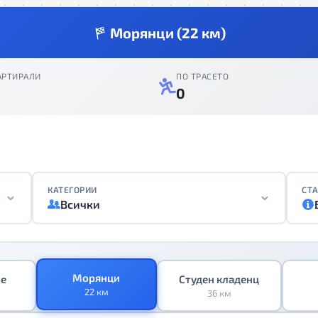
Морянци (22 км)
АРТИРАЛИ
ПО ТРАСЕТО
0
КАТЕГОРИИ
СТА
Всички
Морянци
ре
Студен кладенц
22 км
36 км