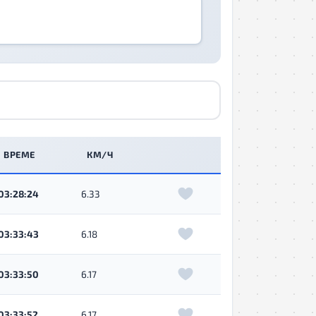
ВРЕМЕ
КМ/Ч
03:28:24
6.33
03:33:43
6.18
03:33:50
6.17
03:33:52
6.17