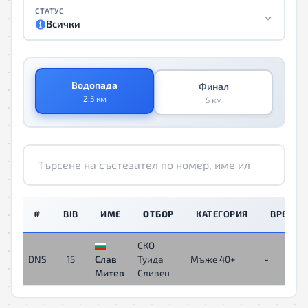
СТАТУС
Всички
Водопада
Финал
2.5 км
5 км
#
BIB
ИМЕ
ОТБОР
КАТЕГОРИЯ
ВРЕМЕ
СКО
DNS
15
Слав
Туида
Мъже 40+
-
Митев
Сливен