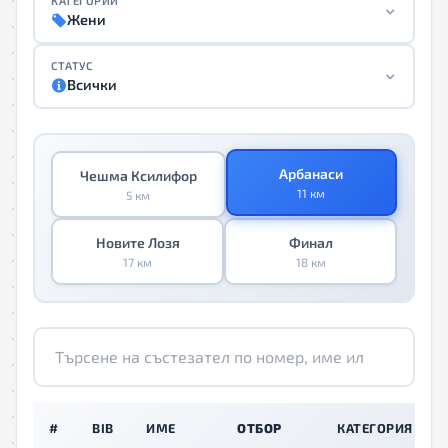
КАТЕГОРИИ
Жени
СТАТУС
Всички
Арбанаси
Чешма Ксилифор
11 км
5 км
Новите Лозя
Финал
17 км
18 км
#
BIB
ИМЕ
ОТБОР
КАТЕГОРИЯ