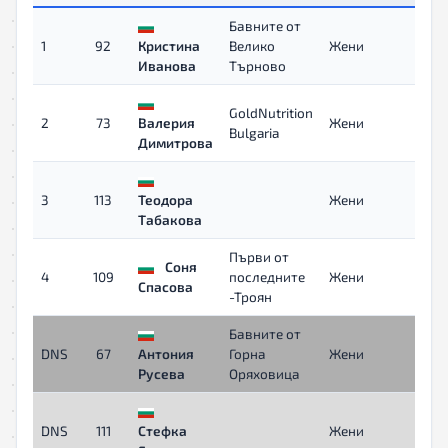
Бавните от
1
92
Кристина
Велико
Жени
0
Иванова
Търново
GoldNutrition
2
73
Валерия
Жени
0
Bulgaria
Димитрова
3
113
Теодора
Жени
0
Табакова
Първи от
Соня
4
109
последните
Жени
0
Спасова
-Троян
Бавните от
DNS
67
Антония
Горна
Жени
-
Русева
Оряховица
DNS
111
Стефка
Жени
-