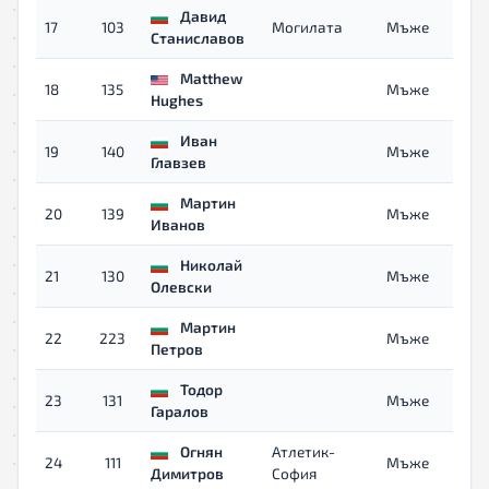
Давид
17
103
Могилата
Мъже
Станиславов
Matthew
18
135
Мъже
Hughes
Иван
19
140
Мъже
Главзев
Мартин
20
139
Мъже
Иванов
Николай
21
130
Мъже
Олевски
Мартин
22
223
Мъже
Петров
Тодор
23
131
Мъже
Гаралов
Огнян
Атлетик-
24
111
Мъже
Димитров
София