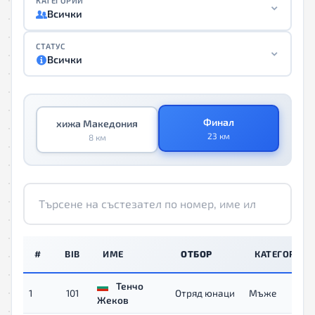
КАТЕГОРИИ
Всички
СТАТУС
Всички
Финал
хижа Македония
23 км
8 км
#
BIB
ИМЕ
ОТБОР
КАТЕГОРИЯ
Тенчо
1
101
Отряд юнаци
Мъже
Жеков