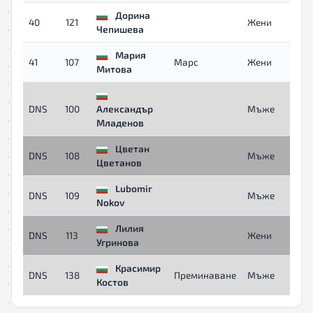
Дорина
40
121
Жени
Чепишева
Мария
41
107
Марс
Жени
Митова
DNS
100
Александър
Мъже
Младенов
Цветан
DNS
108
Мъже
Цветанов
Lubomir
DNS
109
Мъже
Nokov
Лилия
DNS
113
Жени
Угринова
Красимир
DNS
138
Преминаване
Мъже
Костов