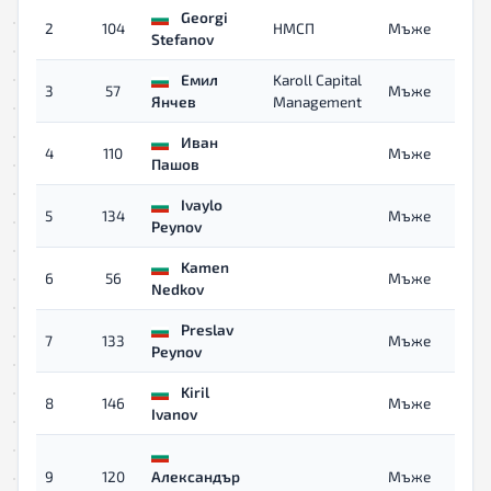
Georgi
2
104
НМСП
Мъже
Stefanov
Емил
Karoll Capital
3
57
Мъже
Янчев
Management
Иван
4
110
Мъже
Пашов
Ivaylo
5
134
Мъже
Peynov
Kamen
6
56
Мъже
Nedkov
Preslav
7
133
Мъже
Peynov
Kiril
8
146
Мъже
Ivanov
9
120
Александър
Мъже