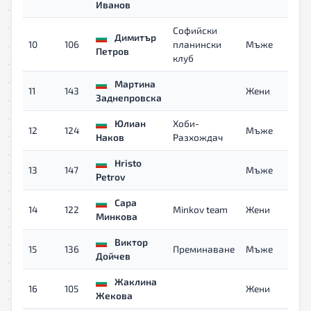
Иванов
Софийски
Димитър
10
106
планински
Мъже
Петров
клуб
Мартина
11
143
Жени
Заднепровска
Юлиан
Хоби-
12
124
Мъже
Наков
Разхождач
Hristo
13
147
Мъже
Petrov
Сара
14
122
Minkov team
Жени
Минкова
Виктор
15
136
Преминаване
Мъже
Дойчев
Жаклина
16
105
Жени
Жекова