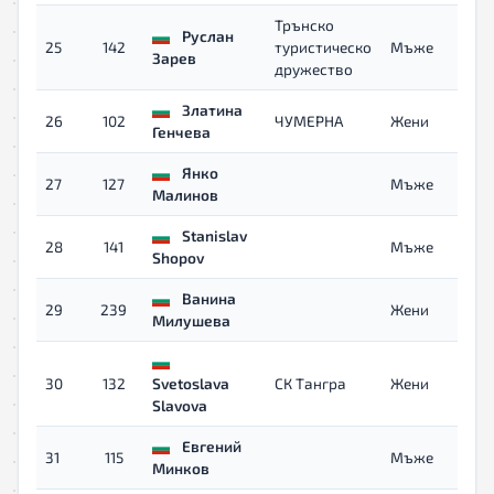
Трънско
Руслан
25
142
туристическо
Мъже
Зарев
дружество
Златина
26
102
ЧУМЕРНА
Жени
Генчева
Янко
27
127
Мъже
Малинов
Stanislav
28
141
Мъже
Shopov
Ванина
29
239
Жени
Милушева
30
132
Svetoslava
СК Тангра
Жени
Slavova
Евгений
31
115
Мъже
Минков