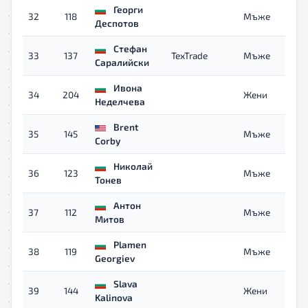
Георги
32
118
Мъже
Деспотов
Стефан
33
137
TexTrade
Мъже
Саралийски
Ивона
34
204
Жени
Неделчева
Brent
35
145
Мъже
Corby
Николай
36
123
Мъже
Тонев
Антон
37
112
Мъже
Митов
Plamen
38
119
Мъже
Georgiev
Slava
39
144
Жени
Kalinova