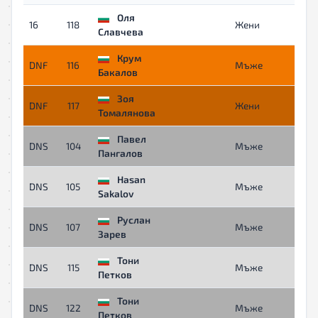
Оля
16
118
Жени
0
Славчева
Крум
DNF
116
Мъже
-
Бакалов
Зоя
DNF
117
Жени
-
Томалянова
Павел
DNS
104
Мъже
-
Пангалов
Hasan
DNS
105
Мъже
-
Sakalov
Руслан
DNS
107
Мъже
-
Зарев
Тони
DNS
115
Мъже
-
Петков
Тони
DNS
122
Мъже
-
Петков