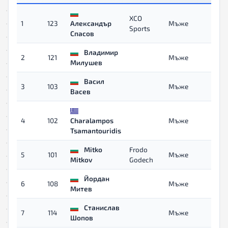
XCO
1
123
Александър
Мъже
0
Sports
Спасов
Владимир
2
121
Мъже
0
Милушев
Васил
3
103
Мъже
0
Васев
4
102
Charalampos
Мъже
0
Tsamantouridis
Mitko
Frodo
5
101
Мъже
0
Mitkov
Godech
Йордан
6
108
Мъже
0
Митев
Станислав
7
114
Мъже
0
Шопов