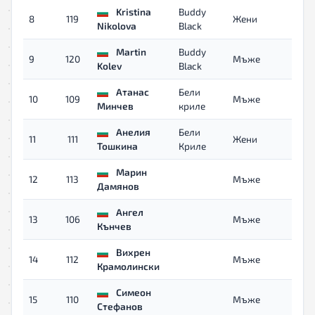
Kristina
Buddy
8
119
Жени
0
Nikolova
Black
Martin
Buddy
9
120
Мъже
0
Kolev
Black
Атанас
Бели
10
109
Мъже
0
Минчев
криле
Анелия
Бели
11
111
Жени
0
Тошкина
Криле
Марин
12
113
Мъже
0
Дамянов
Ангел
13
106
Мъже
0
Кънчев
Вихрен
14
112
Мъже
0
Крамолински
Симеон
15
110
Мъже
0
Стефанов