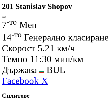
201
Stanislav Shopov
-то
7
Men
-то
14
Генерално класиран
Скорост
5.21 км/ч
Темпо
11:30 мин/км
Държава
BUL
Facebook
X
Сплитове