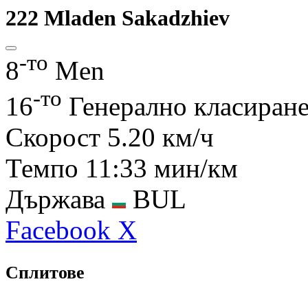
222
Mladen Sakadzhiev
-то
8
Men
-то
16
Генерално класиран
Скорост
5.20 км/ч
Темпо
11:33 мин/км
Държава
BUL
Facebook
X
Сплитове